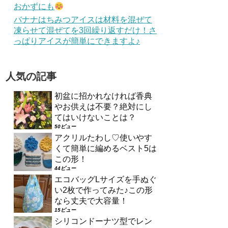
おかずにも
バナナはちみつアイスは材料を混ぜて
凍らせて混ぜてを3回繰り返すだけ！さ
っぱりアイスが簡単にできますよ♪
人気の記事
初盆に招かれなければ香典
やお供えは不要？絶対にし
てはいけないことは？
50ビュー
アクリルたわし♡使いやす
くて簡単に編めるベスト5は
この形！
44ビュー
エコバッグLサイズを手ぬぐ
い2枚で作ってみた♪この形
なら丈夫で大容量！
15ビュー
シリコンドーナツ型でレン