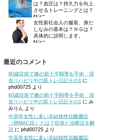
は？血圧は？持久力を向上
させるトレーニングとは？
8ビュー
女性新社会人の服装、身だ
しなみの基本は？ＮＧは？
具体的に説明します。
8ビュー
最近のコメント
60歳目前で膝の前十字靱帯を手術 現
在リハビリ中の筋トレ日記その1
に
phd00725
より
60歳目前で膝の前十字靱帯を手術 現
在リハビリ中の筋トレ日記その1
に
み
みりん
より
中高年女性に多い非結核性抗酸菌症
（肺MAC症）とは？症状と治療法を解
説
に
phd00725
より
中高年女性に多い非結核性抗酸菌症