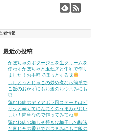
営者情報
最近の投稿
かぼちゃのポタージュを生クリームを
使わずかぼちゃと玉ねぎと牛乳で作り
ました！お手軽でほっとする味
ししとうとじゃこの炒め煮なら簡単で
ご飯のおかずにもお酒のおつまみにも
◎
鶏むね肉のディアボラ風ステーキはピ
リッと辛くてにんにくのうまみがおい
しい！簡単なので作ってみてね
鶏むね肉の梅しそ焼きは梅干しの酸味
と青じその香りでおつまみにもご飯の