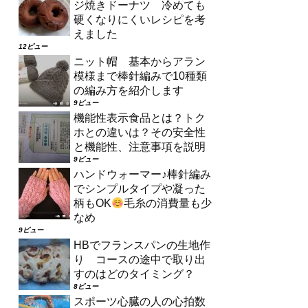
ジ焼きドーナツ 冷めても
硬くなりにくいレシピを考
えました
12ビュー
ニット帽 基本からアラン
模様まで棒針編みで10種類
の編み方を紹介します
9ビュー
機能性表示食品とは？トク
ホとの違いは？その安全性
と機能性、注意事項を説明
9ビュー
ハンドウォーマー♪棒針編み
でシンプルタイプや凝った
柄もOK
毛糸の消費量も少
なめ
9ビュー
HBでフランスパンの生地作
り コースの途中で取り出
すのはどのタイミング？
8ビュー
スポーツ心臓の人の心拍数