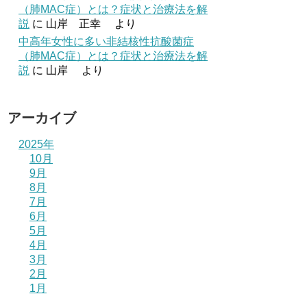
（肺MAC症）とは？症状と治療法を解
説
に
山岸 正幸
より
中高年女性に多い非結核性抗酸菌症
（肺MAC症）とは？症状と治療法を解
説
に
山岸
より
アーカイブ
2025年
10月
9月
8月
7月
6月
5月
4月
3月
2月
1月