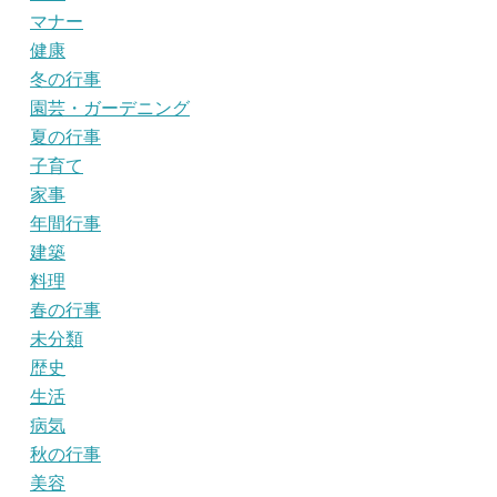
マナー
健康
冬の行事
園芸・ガーデニング
夏の行事
子育て
家事
年間行事
建築
料理
春の行事
未分類
歴史
生活
病気
秋の行事
美容