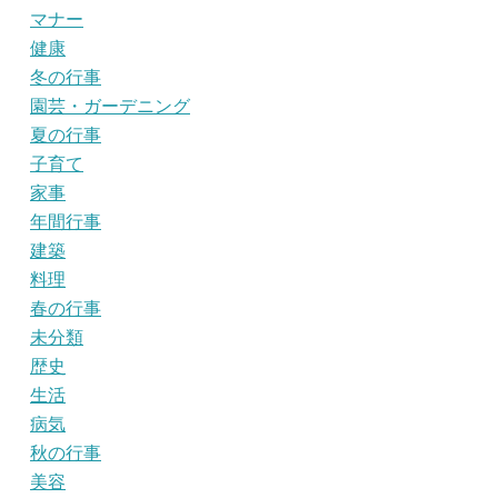
マナー
健康
冬の行事
園芸・ガーデニング
夏の行事
子育て
家事
年間行事
建築
料理
春の行事
未分類
歴史
生活
病気
秋の行事
美容