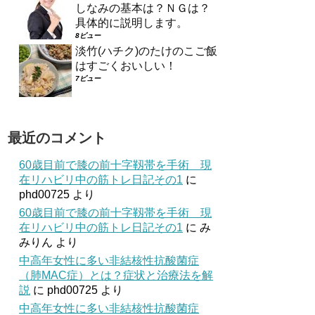
しなみの基本は？ＮＧは？
具体的に説明します。
8ビュー
淡竹(ハチク)のたけのこご飯
はすごくおいしい！
7ビュー
最近のコメント
60歳目前で膝の前十字靱帯を手術 現
在リハビリ中の筋トレ日記その1
に
phd00725
より
60歳目前で膝の前十字靱帯を手術 現
在リハビリ中の筋トレ日記その1
に
み
みりん
より
中高年女性に多い非結核性抗酸菌症
（肺MAC症）とは？症状と治療法を解
説
に
phd00725
より
中高年女性に多い非結核性抗酸菌症