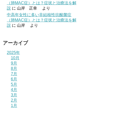
（肺MAC症）とは？症状と治療法を解
説
に
山岸 正幸
より
中高年女性に多い非結核性抗酸菌症
（肺MAC症）とは？症状と治療法を解
説
に
山岸
より
アーカイブ
2025年
10月
9月
8月
7月
6月
5月
4月
3月
2月
1月