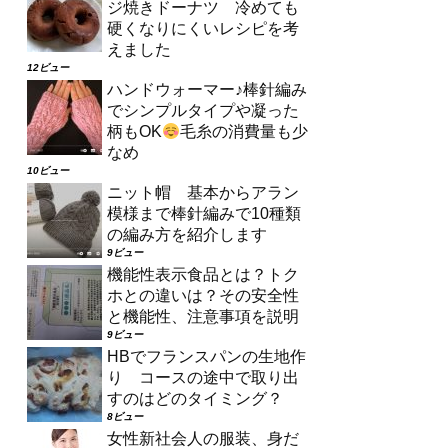
ジ焼きドーナツ 冷めても
硬くなりにくいレシピを考
えました
12ビュー
ハンドウォーマー♪棒針編み
でシンプルタイプや凝った
柄もOK
毛糸の消費量も少
なめ
10ビュー
ニット帽 基本からアラン
模様まで棒針編みで10種類
の編み方を紹介します
9ビュー
機能性表示食品とは？トク
ホとの違いは？その安全性
と機能性、注意事項を説明
9ビュー
HBでフランスパンの生地作
り コースの途中で取り出
すのはどのタイミング？
8ビュー
女性新社会人の服装、身だ