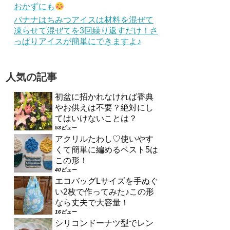
おかずにも
バナナはちみつアイスは材料を混ぜて
凍らせて混ぜてを3回繰り返すだけ！さ
っぱりアイスが簡単にできますよ♪
人気の記事
初盆に招かれなければ香典
やお供えは不要？絶対にし
てはいけないことは？
53ビュー
アクリルたわし♡使いやす
くて簡単に編めるベスト5は
この形！
40ビュー
エコバッグLサイズを手ぬぐ
い2枚で作ってみた♪この形
なら丈夫で大容量！
16ビュー
シリコンドーナツ型でレン