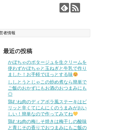
営者情報
最近の投稿
かぼちゃのポタージュを生クリームを
使わずかぼちゃと玉ねぎと牛乳で作り
ました！お手軽でほっとする味
ししとうとじゃこの炒め煮なら簡単で
ご飯のおかずにもお酒のおつまみにも
◎
鶏むね肉のディアボラ風ステーキはピ
リッと辛くてにんにくのうまみがおい
しい！簡単なので作ってみてね
鶏むね肉の梅しそ焼きは梅干しの酸味
と青じその香りでおつまみにもご飯の