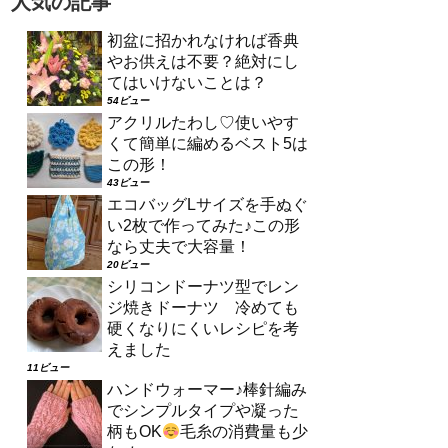
人気の記事
初盆に招かれなければ香典
やお供えは不要？絶対にし
てはいけないことは？
54ビュー
アクリルたわし♡使いやす
くて簡単に編めるベスト5は
この形！
43ビュー
エコバッグLサイズを手ぬぐ
い2枚で作ってみた♪この形
なら丈夫で大容量！
20ビュー
シリコンドーナツ型でレン
ジ焼きドーナツ 冷めても
硬くなりにくいレシピを考
えました
11ビュー
ハンドウォーマー♪棒針編み
でシンプルタイプや凝った
柄もOK
毛糸の消費量も少