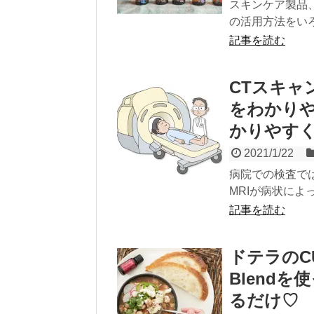
スキンケア製品
の活用方法をいろ
記事を読む
CTスキャ
をわかり
かりやす
2021/1/22
病院での検査で
MRIが病状によ
記事を読む
ドテラのCUI
Blend
るだけ♡