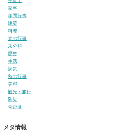
子育て
家事
年間行事
建築
料理
春の行事
未分類
歴史
生活
病気
秋の行事
美容
観光・旅行
防災
骨密度
メタ情報