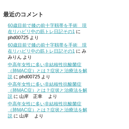
最近のコメント
60歳目前で膝の前十字靱帯を手術 現
在リハビリ中の筋トレ日記その1
に
phd00725
より
60歳目前で膝の前十字靱帯を手術 現
在リハビリ中の筋トレ日記その1
に
み
みりん
より
中高年女性に多い非結核性抗酸菌症
（肺MAC症）とは？症状と治療法を解
説
に
phd00725
より
中高年女性に多い非結核性抗酸菌症
（肺MAC症）とは？症状と治療法を解
説
に
山岸 正幸
より
中高年女性に多い非結核性抗酸菌症
（肺MAC症）とは？症状と治療法を解
説
に
山岸
より