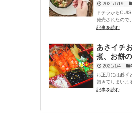
2021/1/19
ドテラからCUI
発売されたので、
記事を読む
あさイチ
煮、お餅
2021/1/4
お正月には必ずと
飽きてしまいます
記事を読む