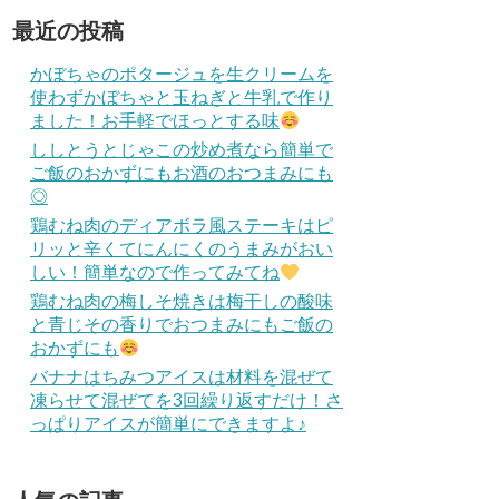
最近の投稿
かぼちゃのポタージュを生クリームを
使わずかぼちゃと玉ねぎと牛乳で作り
ました！お手軽でほっとする味
ししとうとじゃこの炒め煮なら簡単で
ご飯のおかずにもお酒のおつまみにも
◎
鶏むね肉のディアボラ風ステーキはピ
リッと辛くてにんにくのうまみがおい
しい！簡単なので作ってみてね
鶏むね肉の梅しそ焼きは梅干しの酸味
と青じその香りでおつまみにもご飯の
おかずにも
バナナはちみつアイスは材料を混ぜて
凍らせて混ぜてを3回繰り返すだけ！さ
っぱりアイスが簡単にできますよ♪