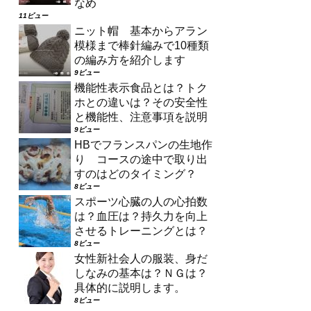
なめ
11ビュー
ニット帽 基本からアラン
模様まで棒針編みで10種類
の編み方を紹介します
9ビュー
機能性表示食品とは？トク
ホとの違いは？その安全性
と機能性、注意事項を説明
9ビュー
HBでフランスパンの生地作
り コースの途中で取り出
すのはどのタイミング？
8ビュー
スポーツ心臓の人の心拍数
は？血圧は？持久力を向上
させるトレーニングとは？
8ビュー
女性新社会人の服装、身だ
しなみの基本は？ＮＧは？
具体的に説明します。
8ビュー