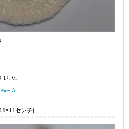
り
りました。
の編み方
1×11センチ)