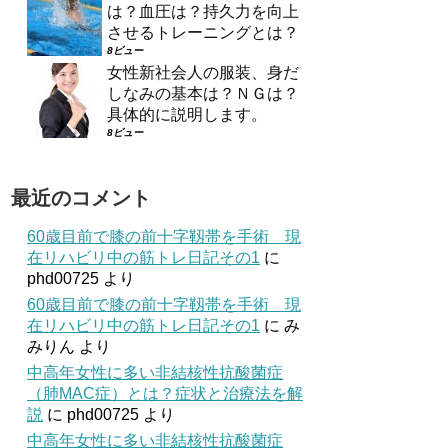
は？血圧は？持久力を向上
させるトレーニングとは？
8ビュー
女性新社会人の服装、身だ
しなみの基本は？ＮＧは？
具体的に説明します。
8ビュー
最近のコメント
60歳目前で膝の前十字靱帯を手術 現
在リハビリ中の筋トレ日記その1
に
phd00725
より
60歳目前で膝の前十字靱帯を手術 現
在リハビリ中の筋トレ日記その1
に
み
みりん
より
中高年女性に多い非結核性抗酸菌症
（肺MAC症）とは？症状と治療法を解
説
に
phd00725
より
中高年女性に多い非結核性抗酸菌症