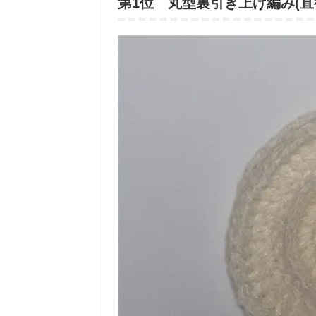
第1位 丸型裏引き上げ編み(直径