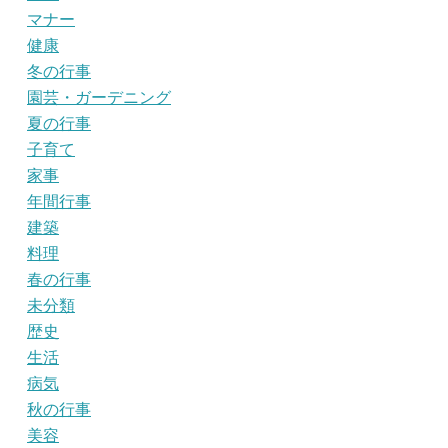
マナー
健康
冬の行事
園芸・ガーデニング
夏の行事
子育て
家事
年間行事
建築
料理
春の行事
未分類
歴史
生活
病気
秋の行事
美容