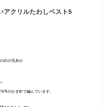
いアクリルたわしベスト5
%の白の毛糸が
ん。
で6号のかぎ針で編んでいます。