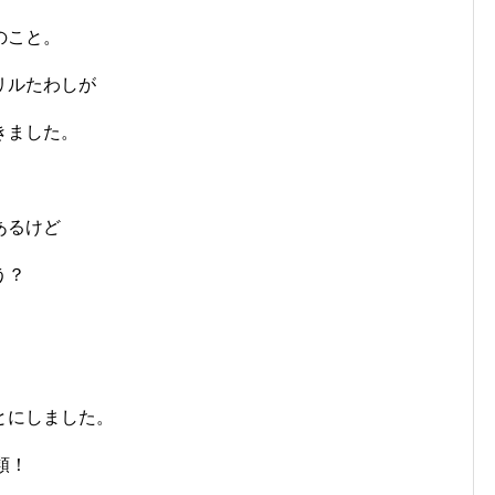
のこと。
リルたわしが
きました。
あるけど
う？
とにしました。
類！