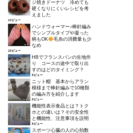
ジ焼きドーナツ 冷めても
硬くなりにくいレシピを考
えました
13ビュー
ハンドウォーマー♪棒針編み
でシンプルタイプや凝った
柄もOK
毛糸の消費量も少
なめ
10ビュー
HBでフランスパンの生地作
り コースの途中で取り出
すのはどのタイミング？
9ビュー
ニット帽 基本からアラン
模様まで棒針編みで10種類
の編み方を紹介します
9ビュー
機能性表示食品とは？トク
ホとの違いは？その安全性
と機能性、注意事項を説明
9ビュー
スポーツ心臓の人の心拍数