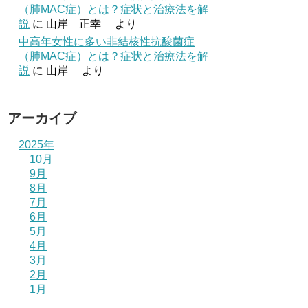
（肺MAC症）とは？症状と治療法を解
説
に
山岸 正幸
より
中高年女性に多い非結核性抗酸菌症
（肺MAC症）とは？症状と治療法を解
説
に
山岸
より
アーカイブ
2025年
10月
9月
8月
7月
6月
5月
4月
3月
2月
1月