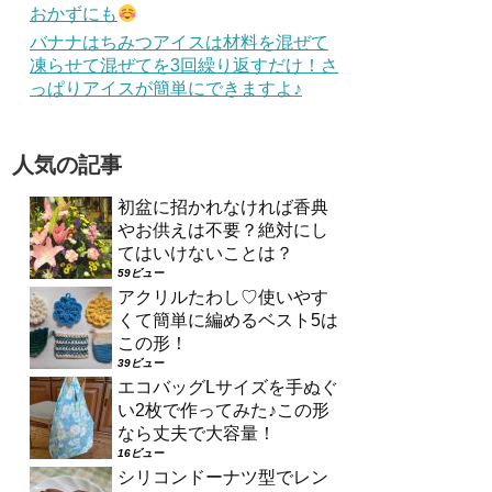
おかずにも
バナナはちみつアイスは材料を混ぜて
凍らせて混ぜてを3回繰り返すだけ！さ
っぱりアイスが簡単にできますよ♪
人気の記事
初盆に招かれなければ香典
やお供えは不要？絶対にし
てはいけないことは？
59ビュー
アクリルたわし♡使いやす
くて簡単に編めるベスト5は
この形！
39ビュー
エコバッグLサイズを手ぬぐ
い2枚で作ってみた♪この形
なら丈夫で大容量！
16ビュー
シリコンドーナツ型でレン