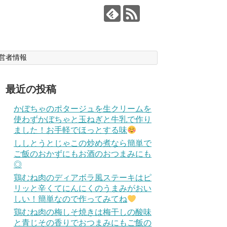
営者情報
最近の投稿
かぼちゃのポタージュを生クリームを
使わずかぼちゃと玉ねぎと牛乳で作り
ました！お手軽でほっとする味
ししとうとじゃこの炒め煮なら簡単で
ご飯のおかずにもお酒のおつまみにも
◎
鶏むね肉のディアボラ風ステーキはピ
リッと辛くてにんにくのうまみがおい
しい！簡単なので作ってみてね
鶏むね肉の梅しそ焼きは梅干しの酸味
と青じその香りでおつまみにもご飯の