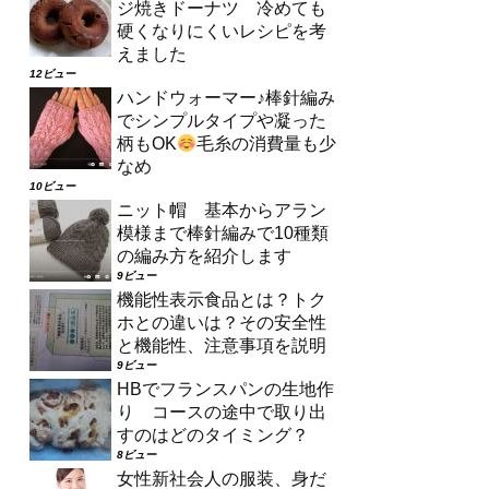
ジ焼きドーナツ 冷めても
硬くなりにくいレシピを考
えました
12ビュー
ハンドウォーマー♪棒針編み
でシンプルタイプや凝った
柄もOK
毛糸の消費量も少
なめ
10ビュー
ニット帽 基本からアラン
模様まで棒針編みで10種類
の編み方を紹介します
9ビュー
機能性表示食品とは？トク
ホとの違いは？その安全性
と機能性、注意事項を説明
9ビュー
HBでフランスパンの生地作
り コースの途中で取り出
すのはどのタイミング？
8ビュー
女性新社会人の服装、身だ