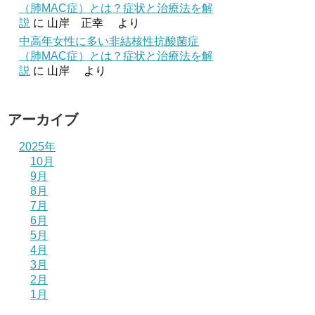
（肺MAC症）とは？症状と治療法を解
説
に
山岸 正幸
より
中高年女性に多い非結核性抗酸菌症
（肺MAC症）とは？症状と治療法を解
説
に
山岸
より
アーカイブ
2025年
10月
9月
8月
7月
6月
5月
4月
3月
2月
1月