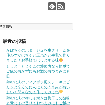
営者情報
最近の投稿
かぼちゃのポタージュを生クリームを
使わずかぼちゃと玉ねぎと牛乳で作り
ました！お手軽でほっとする味
ししとうとじゃこの炒め煮なら簡単で
ご飯のおかずにもお酒のおつまみにも
◎
鶏むね肉のディアボラ風ステーキはピ
リッと辛くてにんにくのうまみがおい
しい！簡単なので作ってみてね
鶏むね肉の梅しそ焼きは梅干しの酸味
と青じその香りでおつまみにもご飯の