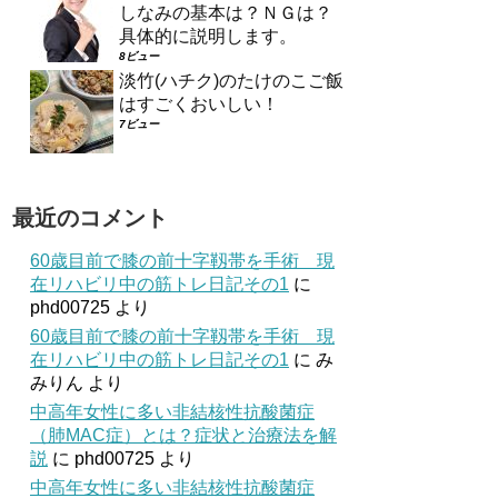
しなみの基本は？ＮＧは？
具体的に説明します。
8ビュー
淡竹(ハチク)のたけのこご飯
はすごくおいしい！
7ビュー
最近のコメント
60歳目前で膝の前十字靱帯を手術 現
在リハビリ中の筋トレ日記その1
に
phd00725
より
60歳目前で膝の前十字靱帯を手術 現
在リハビリ中の筋トレ日記その1
に
み
みりん
より
中高年女性に多い非結核性抗酸菌症
（肺MAC症）とは？症状と治療法を解
説
に
phd00725
より
中高年女性に多い非結核性抗酸菌症