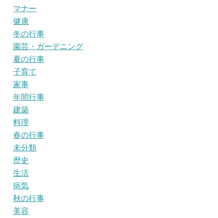
マナー
健康
冬の行事
園芸・ガーデニング
夏の行事
子育て
家事
年間行事
建築
料理
春の行事
未分類
歴史
生活
病気
秋の行事
美容