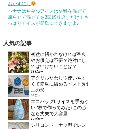
おかずにも
バナナはちみつアイスは材料を混ぜて
凍らせて混ぜてを3回繰り返すだけ！さ
っぱりアイスが簡単にできますよ♪
人気の記事
初盆に招かれなければ香典
やお供えは不要？絶対にし
てはいけないことは？
53ビュー
アクリルたわし♡使いやす
くて簡単に編めるベスト5は
この形！
40ビュー
エコバッグLサイズを手ぬぐ
い2枚で作ってみた♪この形
なら丈夫で大容量！
16ビュー
シリコンドーナツ型でレン