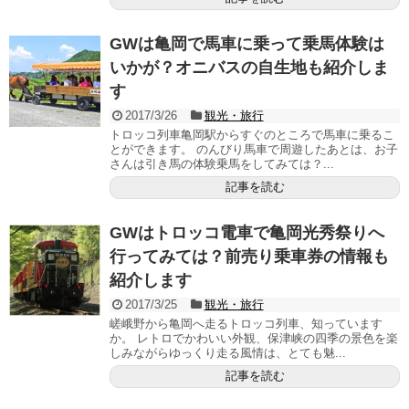
GWは亀岡で馬車に乗って乗馬体験は
いかが？オニバスの自生地も紹介しま
す
2017/3/26
観光・旅行
トロッコ列車亀岡駅からすぐのところで馬車に乗るこ
とができます。 のんびり馬車で周遊したあとは、お子
さんは引き馬の体験乗馬をしてみては？...
記事を読む
GWはトロッコ電車で亀岡光秀祭りへ
行ってみては？前売り乗車券の情報も
紹介します
2017/3/25
観光・旅行
嵯峨野から亀岡へ走るトロッコ列車、知っています
か。 レトロでかわいい外観、保津峡の四季の景色を楽
しみながらゆっくり走る風情は、とても魅...
記事を読む