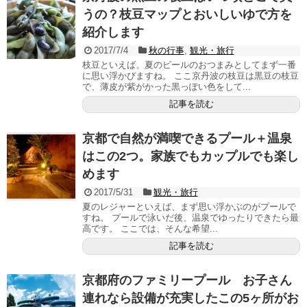
うの？枝豆マップとおいしいゆで方を
紹介します
2017/7/4
秋の行事
,
観光・旅行
枝豆といえば、夏のビールのおつまみとしてまず一番
に思い浮かびますね。 ここ京丹波の枝豆は黒豆の枝豆
で、薄皮が紫がかった黒っぽい色をして...
記事を読む
京都で自然が満喫できるプール＋温泉
はこの2つ。家族でもカップルでも楽し
めます
2017/5/31
観光・旅行
夏のレジャーといえば、まず思い浮かぶのがプールで
すね。 プールで泳いだ後、温泉でゆったりできたら最
高です。 ここでは、そんな希望...
記事を読む
京都府のファミリープール お子さん
連れなら設備が充実したこの5ヶ所がお