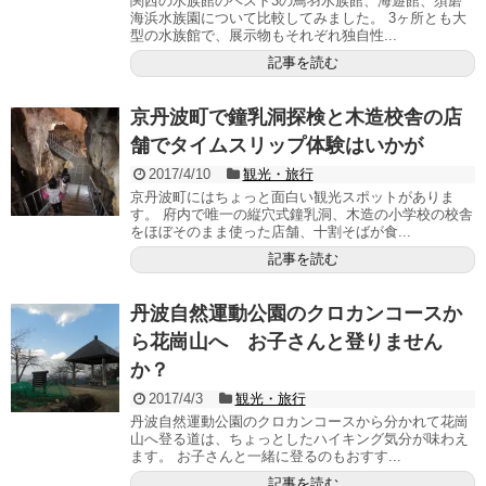
関西の水族館のベスト3の鳥羽水族館、海遊館、須磨
海浜水族園について比較してみました。 3ヶ所とも大
型の水族館で、展示物もそれぞれ独自性...
記事を読む
京丹波町で鐘乳洞探検と木造校舎の店
舗でタイムスリップ体験はいかが
2017/4/10
観光・旅行
京丹波町にはちょっと面白い観光スポットがありま
す。 府内で唯一の縦穴式鐘乳洞、木造の小学校の校舎
をほぼそのまま使った店舗、十割そばが食...
記事を読む
丹波自然運動公園のクロカンコースか
ら花崗山へ お子さんと登りません
か？
2017/4/3
観光・旅行
丹波自然運動公園のクロカンコースから分かれて花崗
山へ登る道は、ちょっとしたハイキング気分が味わえ
ます。 お子さんと一緒に登るのもおすす...
記事を読む