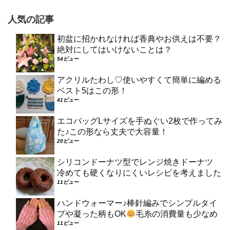
人気の記事
初盆に招かれなければ香典やお供えは不要？
絶対にしてはいけないことは？
54ビュー
アクリルたわし♡使いやすくて簡単に編める
ベスト5はこの形！
41ビュー
エコバッグLサイズを手ぬぐい2枚で作ってみ
た♪この形なら丈夫で大容量！
20ビュー
シリコンドーナツ型でレンジ焼きドーナツ
冷めても硬くなりにくいレシピを考えました
11ビュー
ハンドウォーマー♪棒針編みでシンプルタイ
プや凝った柄もOK
毛糸の消費量も少なめ
11ビュー