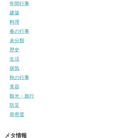
年間行事
建築
料理
春の行事
未分類
歴史
生活
病気
秋の行事
美容
観光・旅行
防災
骨密度
メタ情報