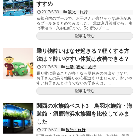
すすめ
2017/5/30
観光・旅行
京都府内のプールで、お子さんが喜びそうな設備があ
るプールをまとめてみました。 北は京丹波町から、南
は宇治市・久御山町まで、5ヶ所のプー...
記事を読む
乗り物酔いはなぜ起きる？軽くする方
法は？酔いやすい体質は改善できる？
2017/5/8
生活
,
観光・旅行
乗り物に乗ることが多くなる夏休みのお出かけなど、
お子さんの乗り物酔いの心配はありませんか。 酔いや
すいお子さんとそうでないお子さんは、...
記事を読む
関西の水族館ベスト3 鳥羽水族館・海
遊館・須磨海浜水族園を比較してみま
した
2017/5/7
観光・旅行