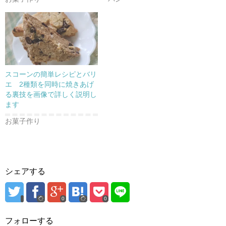
き
し
き
ま
い
ま
す
ウ
す
)
ィ
)
ン
ド
ウ
で
開
き
ま
す
)
スコーンの簡単レシピとバリ
エ 2種類を同時に焼きあげ
る裏技を画像で詳しく説明し
ます
お菓子作り
シェアする
0
0
フォローする