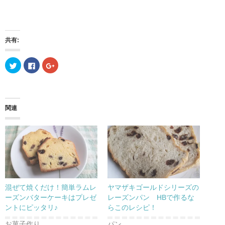
共有:
ク
F
ク
リ
a
リ
ッ
c
ッ
ク
e
ク
し
b
し
て
o
て
T
o
G
w
k
o
関連
i
で
o
t
共
g
t
有
l
e
す
e
r
る
+
で
に
で
共
は
共
有
ク
有
(
リ
(
新
ッ
新
し
ク
し
い
し
い
ウ
て
ウ
混ぜて焼くだけ！簡単ラムレ
ヤマザキゴールドシリーズの
ィ
く
ィ
ン
だ
ン
ーズンバターケーキはプレゼ
レーズンパン HBで作るな
ド
さ
ド
ントにピッタリ♪
らこのレシピ！
ウ
い
ウ
で
(
で
開
新
開
お菓子作り
パン