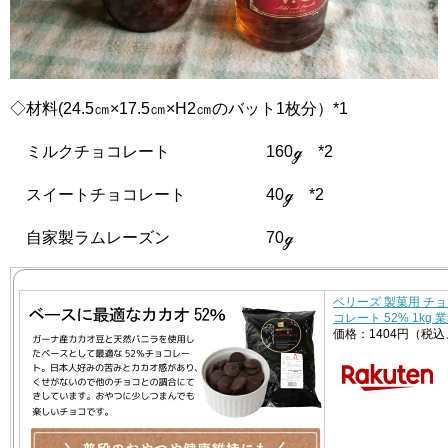
◇材料(24.5㎝×17.5㎝×H2㎝のバット1枚分）*1
ミルクチョコレート 160ℊ *2
スイートチョコレート 40ℊ *2
自家製ラムレーズン 70ℊ
ベリーズ 製菓用 チ
コレート 52% 1kg
価格：1404円（税込