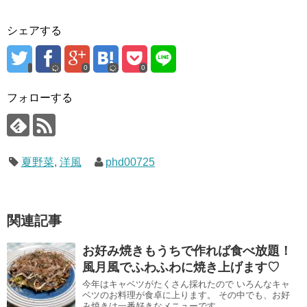
シェアする
0
0
フォローする
夏野菜
,
洋風
phd00725
関連記事
お好み焼きもうちで作れば食べ放題！
風月風でふわふわに焼き上げます♡
今年はキャベツがたくさん採れたので いろんなキャ
ベツのお料理が食卓に上ります。 その中でも、お好
み焼きは一番好きなメニューです。...