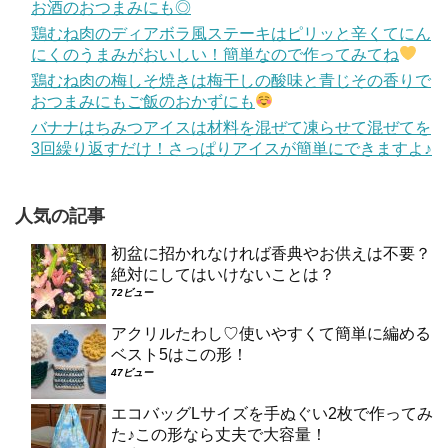
お酒のおつまみにも◎
鶏むね肉のディアボラ風ステーキはピリッと辛くてにん
にくのうまみがおいしい！簡単なので作ってみてね
鶏むね肉の梅しそ焼きは梅干しの酸味と青じその香りで
おつまみにもご飯のおかずにも
バナナはちみつアイスは材料を混ぜて凍らせて混ぜてを
3回繰り返すだけ！さっぱりアイスが簡単にできますよ♪
人気の記事
初盆に招かれなければ香典やお供えは不要？
絶対にしてはいけないことは？
72ビュー
アクリルたわし♡使いやすくて簡単に編める
ベスト5はこの形！
47ビュー
エコバッグLサイズを手ぬぐい2枚で作ってみ
た♪この形なら丈夫で大容量！