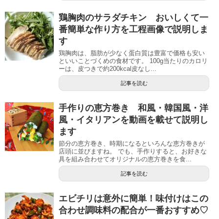
鶏胸肉のサラダチキン おいしくて一
番簡単な作り方を工程画像で説明しま
す
鶏胸肉は、脂肪が少なく蛋白質は豊富で価格も安い
といいことづくめの食材です。 100g当たりのカロリ
ーは、皮つきで約200kcal皮なし...
記事を読む
手作りの恵方巻き 和風・韓国風・洋
風・イタリアンを動画を載せて説明し
ます
節分の恵方巻き、時期になるといろんな恵方巻きが
店頭に並びますね。 でも、手作りすると、お好きな
具を組み合わせてオリジナルの恵方巻きを食...
記事を読む
エビチリは意外に簡単！味付けはこの
合わせ調味料の配合が一番おすすめ♡