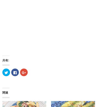
共有:
ク
F
ク
リ
a
リ
ッ
c
ッ
ク
e
ク
し
b
し
て
o
て
T
o
G
w
k
o
関連
i
で
o
t
共
g
t
有
l
e
す
e
r
る
+