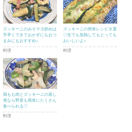
で
に
で
共
は
共
有
ク
有
(
リ
(
新
ッ
新
し
ク
し
い
し
い
ウ
て
ウ
ズッキーニのみそマヨ炒めは
ズッキーニの簡単レシピ８選
ィ
く
ィ
ン
だ
ン
手早くできておかずにもおつ
♡生でも加熱してもとっても
ド
さ
ド
まみにもおすすめ♪
おいしいよ♪
ウ
い
ウ
で
(
で
開
新
開
料理
料理
き
し
き
ま
い
ま
す
ウ
す
)
ィ
)
ン
ド
ウ
で
開
き
ま
す
)
鶏もも肉とズッキーニの蒸し
煮なら野菜も簡単にたくさん
食べられる♡
料理