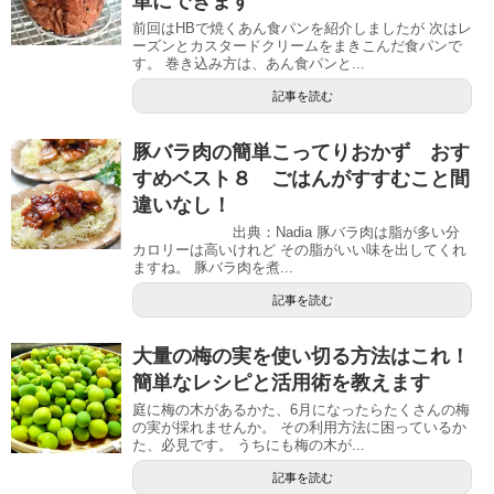
単にできます
前回はHBで焼くあん食パンを紹介しましたが 次はレ
ーズンとカスタードクリームをまきこんだ食パンで
す。 巻き込み方は、あん食パンと...
記事を読む
豚バラ肉の簡単こってりおかず おす
すめベスト８ ごはんがすすむこと間
違いなし！
出典：Nadia 豚バラ肉は脂が多い分
カロリーは高いけれど その脂がいい味を出してくれ
ますね。 豚バラ肉を煮...
記事を読む
大量の梅の実を使い切る方法はこれ！
簡単なレシピと活用術を教えます
庭に梅の木があるかた、6月になったらたくさんの梅
の実が採れませんか。 その利用方法に困っているか
た、必見です。 うちにも梅の木が...
記事を読む