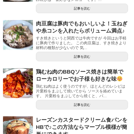
記事を読む
肉豆腐は豚肉でもおいしいよ！玉ねぎ
や糸コンを入れたらボリューム満点♪
すき焼きというと関西では牛肉ですが 今回はお手軽
に豚肉で作りました。 この肉豆腐は、すき焼きより
材料の種類が少ないので 気...
記事を読む
鶏むね肉のBBQソース焼きは簡単で
ローカロリーでお子様も好きな味
鶏むね肉はよく使うのですが、ほとんどのレシピは
片栗粉をまぶして焼いてから ソースを絡めていま
す。 片栗粉をまぶしてから焼くと、パ...
記事を読む
レーズンカスタードクリーム食パンを
HBで♪この方法ならマーブル模様が簡