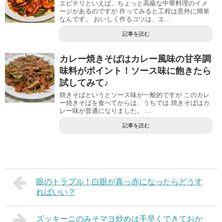
エビチリといえば、ちょっと高級な中華料理のイメ
ージがあるのですが 作ってみると工程は意外に簡単
なんです。 おいしく作るコツは、エ...
記事を読む
カレー焼きそばはカレー風味の甘辛調
味料がポイント！ソース味に飽きたら
試してみて♪
焼きそばというとソース味が一般的ですが このカレ
ー焼きそばを食べてからは、うちでは 焼きそばはカ
レー味が普通になりました。 ...
記事を読む
眼のトラブル！白眼が真っ赤になったらどうす
ればいい？
ズッキーニのみそマヨ炒めは手早くできておか