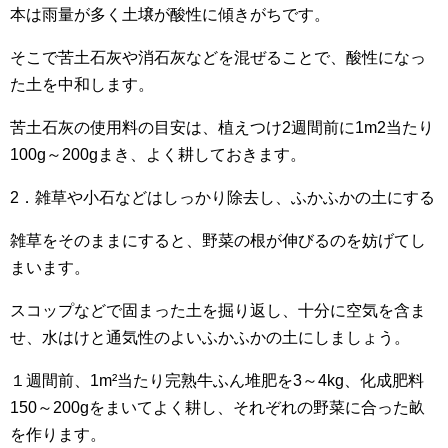
本は雨量が多く土壌が酸性に傾きがちです。
そこで苦土石灰や消石灰などを混ぜることで、酸性になっ
た土を中和します。
苦土石灰の使用料の目安は、植えつけ2週間前に1m2当たり
100g～200gまき、よく耕しておきます。
2．雑草や小石などはしっかり除去し、ふかふかの土にする
雑草をそのままにすると、野菜の根が伸びるのを妨げてし
まいます。
スコップなどで固まった土を掘り返し、十分に空気を含ま
せ、水はけと通気性のよいふかふかの土にしましょう。
１週間前、1m²当たり完熟牛ふん堆肥を3～4kg、化成肥料
150～200gをまいてよく耕し、それぞれの野菜に合った畝
を作ります。