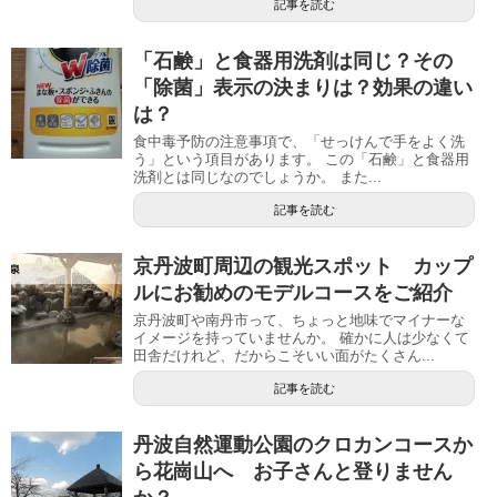
記事を読む
「石鹸」と食器用洗剤は同じ？その
「除菌」表示の決まりは？効果の違い
は？
食中毒予防の注意事項で、「せっけんで手をよく洗
う」という項目があります。 この「石鹸」と食器用
洗剤とは同じなのでしょうか。 また...
記事を読む
京丹波町周辺の観光スポット カップ
ルにお勧めのモデルコースをご紹介
京丹波町や南丹市って、ちょっと地味でマイナーな
イメージを持っていませんか。 確かに人は少なくて
田舎だけれど、だからこそいい面がたくさん...
記事を読む
丹波自然運動公園のクロカンコースか
ら花崗山へ お子さんと登りません