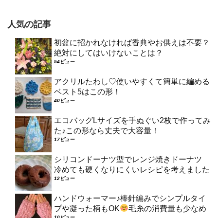
人気の記事
初盆に招かれなければ香典やお供えは不要？
絶対にしてはいけないことは？
54ビュー
アクリルたわし♡使いやすくて簡単に編める
ベスト5はこの形！
40ビュー
エコバッグLサイズを手ぬぐい2枚で作ってみ
た♪この形なら丈夫で大容量！
17ビュー
シリコンドーナツ型でレンジ焼きドーナツ
冷めても硬くなりにくいレシピを考えました
12ビュー
ハンドウォーマー♪棒針編みでシンプルタイ
プや凝った柄もOK
毛糸の消費量も少なめ
10ビュー