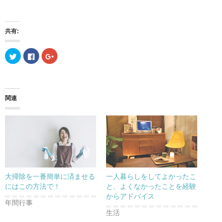
共有:
ク
F
ク
リ
a
リ
ッ
c
ッ
ク
e
ク
し
b
し
て
o
て
T
o
G
w
k
o
関連
i
で
o
t
共
g
t
有
l
e
す
e
r
る
+
で
に
で
共
は
共
有
ク
有
(
リ
(
新
ッ
新
し
ク
し
い
し
い
ウ
て
ウ
大掃除を一番簡単に済ませる
一人暮らしをしてよかったこ
ィ
く
ィ
ン
だ
ン
にはこの方法で！
と、よくなかったことを経験
ド
さ
ド
からアドバイス
ウ
い
ウ
で
(
で
年間行事
開
新
開
生活
き
し
き
ま
い
ま