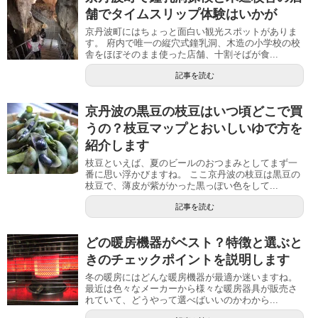
舗でタイムスリップ体験はいかが
京丹波町にはちょっと面白い観光スポットがありま
す。 府内で唯一の縦穴式鐘乳洞、木造の小学校の校
舎をほぼそのまま使った店舗、十割そばが食...
記事を読む
京丹波の黒豆の枝豆はいつ頃どこで買
うの？枝豆マップとおいしいゆで方を
紹介します
枝豆といえば、夏のビールのおつまみとしてまず一
番に思い浮かびますね。 ここ京丹波の枝豆は黒豆の
枝豆で、薄皮が紫がかった黒っぽい色をして...
記事を読む
どの暖房機器がベスト？特徴と選ぶと
きのチェックポイントを説明します
冬の暖房にはどんな暖房機器が最適か迷いますね。
最近は色々なメーカーから様々な暖房器具が販売さ
れていて、どうやって選べばいいのかわから...