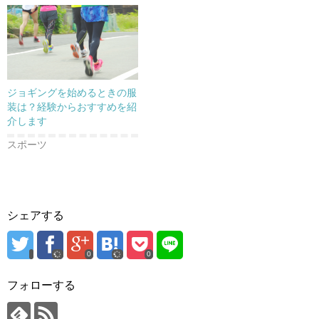
す
ウ
す
)
ィ
)
ン
ド
ウ
で
開
き
ま
す
)
ジョギングを始めるときの服
装は？経験からおすすめを紹
介します
スポーツ
シェアする
0
0
フォローする