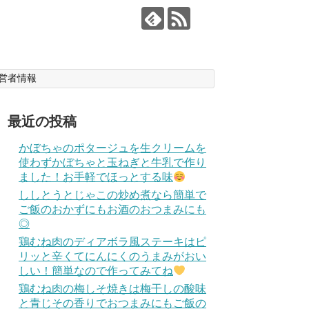
営者情報
最近の投稿
かぼちゃのポタージュを生クリームを
使わずかぼちゃと玉ねぎと牛乳で作り
ました！お手軽でほっとする味
ししとうとじゃこの炒め煮なら簡単で
ご飯のおかずにもお酒のおつまみにも
◎
鶏むね肉のディアボラ風ステーキはピ
リッと辛くてにんにくのうまみがおい
しい！簡単なので作ってみてね
鶏むね肉の梅しそ焼きは梅干しの酸味
と青じその香りでおつまみにもご飯の