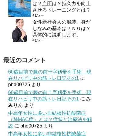
は？血圧は？持久力を向上
させるトレーニングとは？
8ビュー
女性新社会人の服装、身だ
しなみの基本は？ＮＧは？
具体的に説明します。
8ビュー
最近のコメント
60歳目前で膝の前十字靱帯を手術 現
在リハビリ中の筋トレ日記その1
に
phd00725
より
60歳目前で膝の前十字靱帯を手術 現
在リハビリ中の筋トレ日記その1
に
み
みりん
より
中高年女性に多い非結核性抗酸菌症
（肺MAC症）とは？症状と治療法を解
説
に
phd00725
より
中高年女性に多い非結核性抗酸菌症