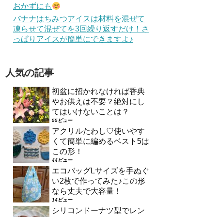
おかずにも
バナナはちみつアイスは材料を混ぜて
凍らせて混ぜてを3回繰り返すだけ！さ
っぱりアイスが簡単にできますよ♪
人気の記事
初盆に招かれなければ香典
やお供えは不要？絶対にし
てはいけないことは？
55ビュー
アクリルたわし♡使いやす
くて簡単に編めるベスト5は
この形！
44ビュー
エコバッグLサイズを手ぬぐ
い2枚で作ってみた♪この形
なら丈夫で大容量！
14ビュー
シリコンドーナツ型でレン