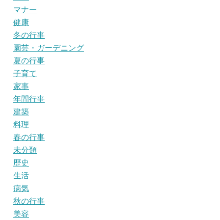
マナー
健康
冬の行事
園芸・ガーデニング
夏の行事
子育て
家事
年間行事
建築
料理
春の行事
未分類
歴史
生活
病気
秋の行事
美容