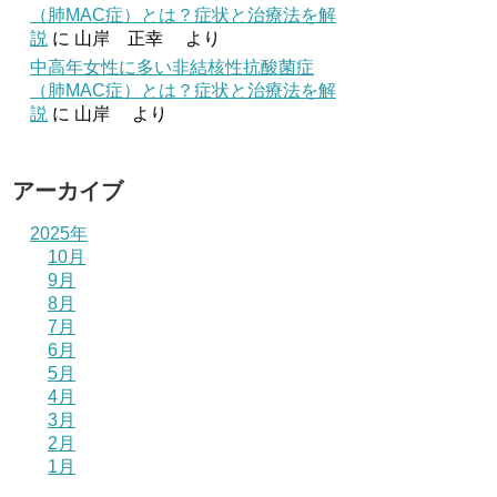
（肺MAC症）とは？症状と治療法を解
説
に
山岸 正幸
より
中高年女性に多い非結核性抗酸菌症
（肺MAC症）とは？症状と治療法を解
説
に
山岸
より
アーカイブ
2025年
10月
9月
8月
7月
6月
5月
4月
3月
2月
1月