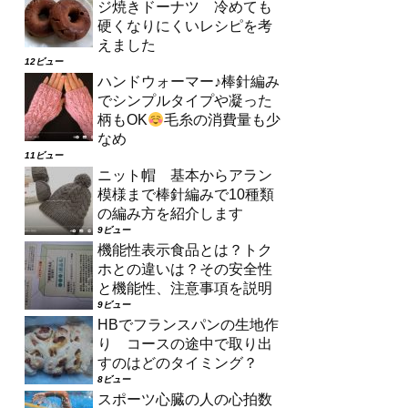
ジ焼きドーナツ 冷めても
硬くなりにくいレシピを考
えました
12ビュー
ハンドウォーマー♪棒針編み
でシンプルタイプや凝った
柄もOK
毛糸の消費量も少
なめ
11ビュー
ニット帽 基本からアラン
模様まで棒針編みで10種類
の編み方を紹介します
9ビュー
機能性表示食品とは？トク
ホとの違いは？その安全性
と機能性、注意事項を説明
9ビュー
HBでフランスパンの生地作
り コースの途中で取り出
すのはどのタイミング？
8ビュー
スポーツ心臓の人の心拍数