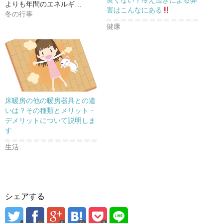
良くない？冷え過ぎによる弊
よりも年間のエネルギ…
ド
さ
ド
害はこんなにある
ウ
い
ウ
冬の行事
で
(
で
開
新
開
健康
き
し
き
ま
い
ま
す
ウ
す
)
ィ
)
ン
ド
ウ
で
開
き
ま
す
)
床暖房の他の暖房器具との違
いは？その種類とメリット・
デメリットについて説明しま
す
生活
シェアする