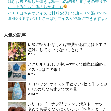
鶏むね肉の梅しそ焼きは梅干しの酸味と青じその香りで
おつまみにもご飯のおかずにも
バナナはちみつアイスは材料を混ぜて凍らせて混ぜてを
3回繰り返すだけ！さっぱりアイスが簡単にできますよ♪
人気の記事
初盆に招かれなければ香典やお供えは不要？
絶対にしてはいけないことは？
55ビュー
アクリルたわし♡使いやすくて簡単に編める
ベスト5はこの形！
44ビュー
エコバッグLサイズを手ぬぐい2枚で作ってみ
た♪この形なら丈夫で大容量！
14ビュー
シリコンドーナツ型でレンジ焼きドーナツ
冷めても硬くなりにくいレシピを考えました