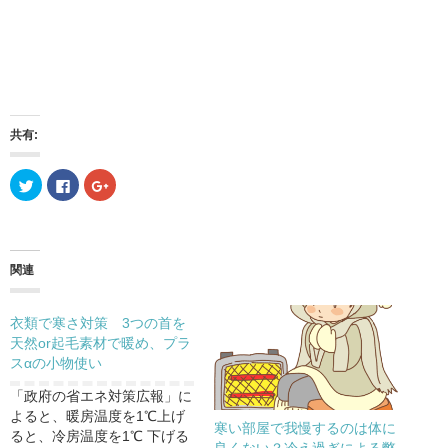
共有:
ク
F
ク
リ
a
リ
ッ
c
ッ
ク
e
ク
し
b
し
て
o
て
T
o
G
w
k
o
関連
i
で
o
t
共
g
t
有
l
e
す
e
衣類で寒さ対策 3つの首を
r
る
+
で
に
で
天然or起毛素材で暖め、プラ
共
は
共
有
ク
有
スαの小物使い
(
リ
(
新
ッ
新
「政府の省エネ対策広報」に
し
ク
し
い
し
い
よると、暖房温度を1℃上げ
ウ
て
ウ
寒い部屋で我慢するのは体に
ィ
く
ィ
ると、冷房温度を1℃ 下げる
ン
だ
ン