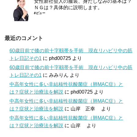
女性新社会人の服装、身だしなみの基本は？
ＮＧは？具体的に説明します。
8ビュー
最近のコメント
60歳目前で膝の前十字靱帯を手術 現在リハビリ中の筋
トレ日記その1
に
phd00725
より
60歳目前で膝の前十字靱帯を手術 現在リハビリ中の筋
トレ日記その1
に
みみりん
より
中高年女性に多い非結核性抗酸菌症（肺MAC症）と
は？症状と治療法を解説
に
phd00725
より
中高年女性に多い非結核性抗酸菌症（肺MAC症）と
は？症状と治療法を解説
に
山岸 正幸
より
中高年女性に多い非結核性抗酸菌症（肺MAC症）と
は？症状と治療法を解説
に
山岸
より