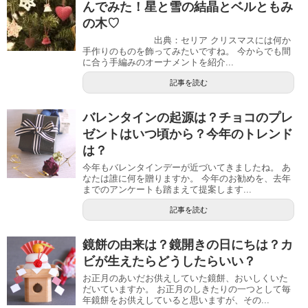
んでみた！星と雪の結晶とベルともみ
の木♡
出典：セリア クリスマスには何か
手作りのものを飾ってみたいですね。 今からでも間
に合う手編みのオーナメントを紹介...
記事を読む
バレンタインの起源は？チョコのプレ
ゼントはいつ頃から？今年のトレンド
は？
今年もバレンタインデーが近づいてきましたね。 あ
なたは誰に何を贈りますか。 今年のお勧めを、去年
までのアンケートも踏まえて提案します...
記事を読む
鏡餅の由来は？鏡開きの日にちは？カ
ビが生えたらどうしたらいい？
お正月のあいだお供えしていた鏡餅、おいしくいた
だいていますか。 お正月のしきたりの一つとして毎
年鏡餅をお供えしていると思いますが、その...