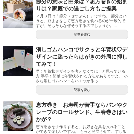
節分の意味と由来は？恵方巻きの始ま
りは？家庭での過ごし方もご提案
２月３日は「節分（せつぶん）」ですね。 節分とい
うと、豆まきをして恵方巻きを食べるのが一般的で
すが、そもそもなぜそうするのでしょうか。...
記事を読む
消しゴムハンコでサクッと年賀状♡デ
ザインに迷ったらはがきの外周に押し
てみて！
早く年賀状デザインを考えなくては！と思っている
方 手早く簡単に年賀状を作る方法がありますよ。 小
さな消しゴムハンコをいくつか作っ...
記事を読む
恵方巻き お寿司が苦手ならパンやク
レープのロールサンド、生春巻きはい
かが？
恵方巻きを手作りすると、お好きな具を入れること
ができて楽しいですね。 もっと発展させて、すし飯