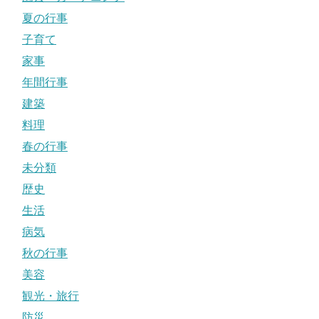
夏の行事
子育て
家事
年間行事
建築
料理
春の行事
未分類
歴史
生活
病気
秋の行事
美容
観光・旅行
防災