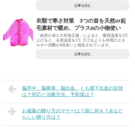
記事を読む
衣類で寒さ対策 3つの首を天然or起
毛素材で暖め、プラスαの小物使い
「政府の省エネ対策広報」によると、暖房温度を1℃
上げると、冷房温度を1℃ 下げるよりも年間のエネ
ルギー消費が4倍多いと報告されています。 ...
記事を読む
脳卒中、脳梗塞、脳出血、くも膜下出血の症状
は？対応と治療方法、予防策は？
お歳暮の贈り方のマナーは？誰に何を？あなた
らしい贈り方は？