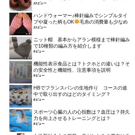
12ビュー
ハンドウォーマー♪棒針編みでシンプルタイ
プや凝った柄もOK
毛糸の消費量も少なめ
11ビュー
ニット帽 基本からアラン模様まで棒針編み
で10種類の編み方を紹介します
9ビュー
機能性表示食品とは？トクホとの違いは？そ
の安全性と機能性、注意事項を説明
9ビュー
HBでフランスパンの生地作り コースの途
中で取り出すのはどのタイミング？
8ビュー
スポーツ心臓の人の心拍数は？血圧は？持久
力を向上させるトレーニングとは？
8ビュー