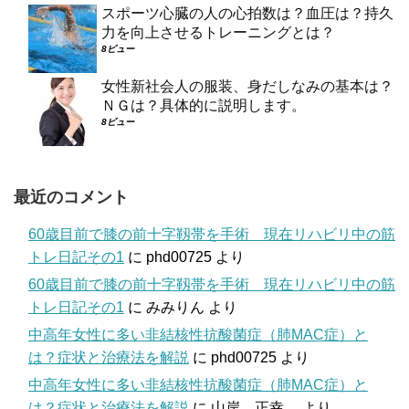
スポーツ心臓の人の心拍数は？血圧は？持久
力を向上させるトレーニングとは？
8ビュー
女性新社会人の服装、身だしなみの基本は？
ＮＧは？具体的に説明します。
8ビュー
最近のコメント
60歳目前で膝の前十字靱帯を手術 現在リハビリ中の筋
トレ日記その1
に
phd00725
より
60歳目前で膝の前十字靱帯を手術 現在リハビリ中の筋
トレ日記その1
に
みみりん
より
中高年女性に多い非結核性抗酸菌症（肺MAC症）と
は？症状と治療法を解説
に
phd00725
より
中高年女性に多い非結核性抗酸菌症（肺MAC症）と
は？症状と治療法を解説
に
山岸 正幸
より