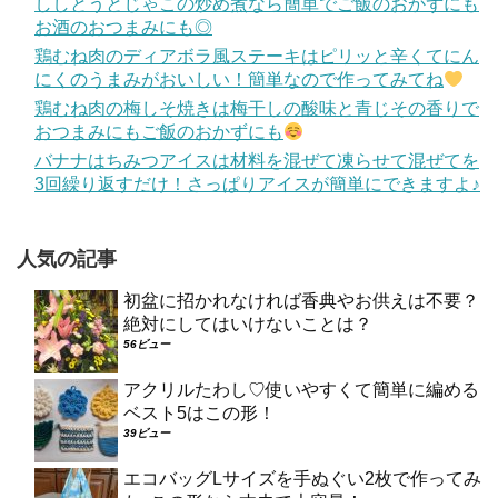
ししとうとじゃこの炒め煮なら簡単でご飯のおかずにも
お酒のおつまみにも◎
鶏むね肉のディアボラ風ステーキはピリッと辛くてにん
にくのうまみがおいしい！簡単なので作ってみてね
鶏むね肉の梅しそ焼きは梅干しの酸味と青じその香りで
おつまみにもご飯のおかずにも
バナナはちみつアイスは材料を混ぜて凍らせて混ぜてを
3回繰り返すだけ！さっぱりアイスが簡単にできますよ♪
人気の記事
初盆に招かれなければ香典やお供えは不要？
絶対にしてはいけないことは？
56ビュー
アクリルたわし♡使いやすくて簡単に編める
ベスト5はこの形！
39ビュー
エコバッグLサイズを手ぬぐい2枚で作ってみ