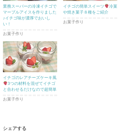
い
し
い
ウ
て
ウ
業務スーパーの冷凍イチゴで
イチゴの簡単スイーツ
冷菓
ィ
く
ィ
ン
だ
ン
マーブルアイスを作りました
や焼き菓子８種をご紹介
ド
さ
ド
♪イチゴ味が濃厚でおいし
ウ
い
ウ
で
(
で
お菓子作り
い！
開
新
開
き
し
き
ま
い
ま
お菓子作り
す
ウ
す
)
ィ
)
ン
ド
ウ
で
開
き
ま
す
)
イチゴのレアチーズケーキ風
3つの材料を混ぜてイチゴ
と合わせるだけなので超簡単
お菓子作り
シェアする