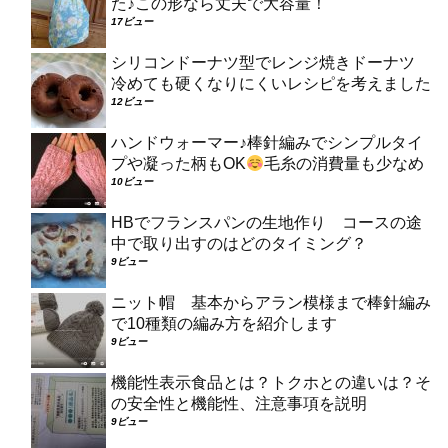
た♪この形なら丈夫で大容量！
17ビュー
シリコンドーナツ型でレンジ焼きドーナツ
冷めても硬くなりにくいレシピを考えました
12ビュー
ハンドウォーマー♪棒針編みでシンプルタイ
プや凝った柄もOK
毛糸の消費量も少なめ
10ビュー
HBでフランスパンの生地作り コースの途
中で取り出すのはどのタイミング？
9ビュー
ニット帽 基本からアラン模様まで棒針編み
で10種類の編み方を紹介します
9ビュー
機能性表示食品とは？トクホとの違いは？そ
の安全性と機能性、注意事項を説明
9ビュー