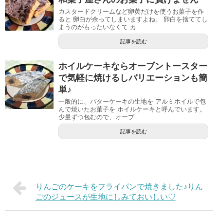
カスタードクリームなど卵黄だけを使うお菓子を作
ると 卵白が余ってしまいますよね。 卵白を捨ててし
まうのがもったいなくて カ...
記事を読む
ホイルケーキならオーブントースター
で気軽に焼けるしバリエーションも簡
単♪
一般的に、バターケーキの生地を アルミホイルで包
んで焼いたお菓子を ホイルケーキと呼んでいます。
少量ずつ包むので、オーブ...
記事を読む
りんごのケーキをフライパンで焼きました♪りん
ごのジュースが生地にしみておいしい♡