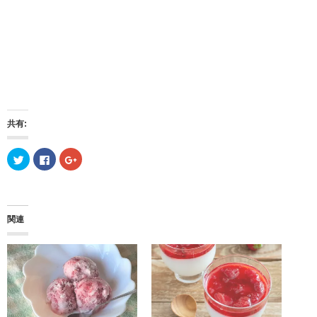
共有:
ク
F
ク
リ
a
リ
ッ
c
ッ
ク
e
ク
し
b
し
て
o
て
T
o
G
w
k
o
関連
i
で
o
t
共
g
t
有
l
e
す
e
r
る
+
で
に
で
共
は
共
有
ク
有
(
リ
(
新
ッ
新
し
ク
し