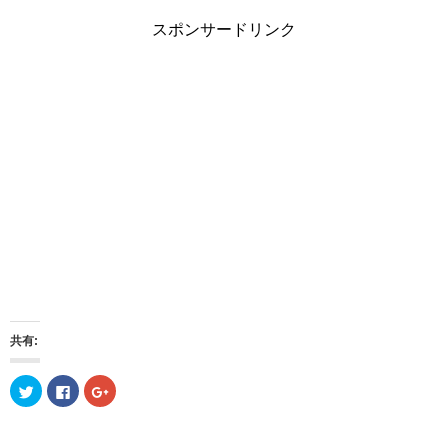
スポンサードリンク
共有:
ク
F
ク
リ
a
リ
ッ
c
ッ
ク
e
ク
し
b
し
て
o
て