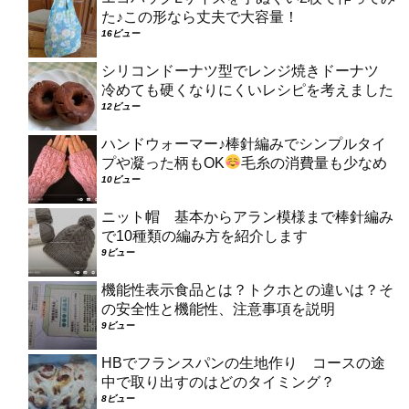
た♪この形なら丈夫で大容量！
16ビュー
シリコンドーナツ型でレンジ焼きドーナツ
冷めても硬くなりにくいレシピを考えました
12ビュー
ハンドウォーマー♪棒針編みでシンプルタイ
プや凝った柄もOK
毛糸の消費量も少なめ
10ビュー
ニット帽 基本からアラン模様まで棒針編み
で10種類の編み方を紹介します
9ビュー
機能性表示食品とは？トクホとの違いは？そ
の安全性と機能性、注意事項を説明
9ビュー
HBでフランスパンの生地作り コースの途
中で取り出すのはどのタイミング？
8ビュー