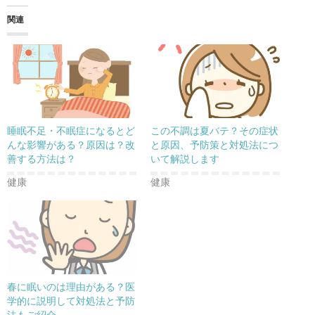
T
o
G
w
k
o
関連
i
で
o
t
共
g
t
有
l
e
す
e
r
る
+
で
に
で
共
は
共
有
ク
有
(
リ
(
新
ッ
新
し
ク
し
い
し
い
ウ
て
ウ
睡眠不足・不眠症になるとど
この不調は夏バテ？その症状
ィ
く
ィ
ン
だ
ン
んな影響がある？原因は？改
と原因、予防策と対処法につ
ド
さ
ド
善する方法は？
いて解説します
ウ
い
ウ
で
(
で
開
新
開
健康
健康
き
し
き
ま
い
ま
す
ウ
す
)
ィ
)
ン
ド
ウ
で
開
き
ま
す
)
春に眠いのは理由がある？医
学的に説明して対処法と予防