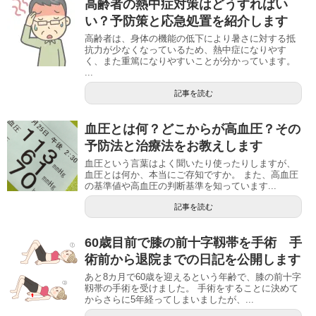
高齢者の熱中症対策はどうすればい
い？予防策と応急処置を紹介します
高齢者は、身体の機能の低下により暑さに対する抵
抗力が少なくなっているため、熱中症になりやす
く、また重篤になりやすいことが分かっています。
...
記事を読む
血圧とは何？どこからが高血圧？その
予防法と治療法をお教えします
血圧という言葉はよく聞いたり使ったりしますが、
血圧とは何か、本当にご存知ですか。 また、高血圧
の基準値や高血圧の判断基準を知っています...
記事を読む
60歳目前で膝の前十字靱帯を手術 手
術前から退院までの日記を公開します
あと8カ月で60歳を迎えるという年齢で、膝の前十字
靱帯の手術を受けました。 手術をすることに決めて
からさらに5年経ってしまいましたが、...