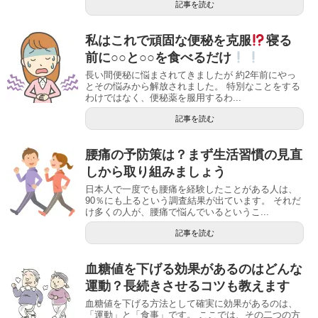
記事を読む
私はこれで頑固な便秘を克服
寝る
前に○○と○○を食べるだけ
長い間便秘に悩まされてきましたが 約2年前にやっ
とその悩みから解放されました。 特別なことをする
わけではなく、便秘薬を服用するわ...
記事を読む
腰痛の予防策は？まず生活習慣の見直
しから取り組みましょう
日本人で一度でも腰痛を経験したことがある人は、
90％にも上るという調査結果が出ています。 それだ
け多くの人が、腰痛で悩んでいるというこ...
記事を読む
血糖値を下げる効果があるのはどんな
運動？長続きさせるコツも教えます
血糖値を下げる方法として確実に効果があるのは、
「運動」と「食事」です。 ここでは、その二つの方