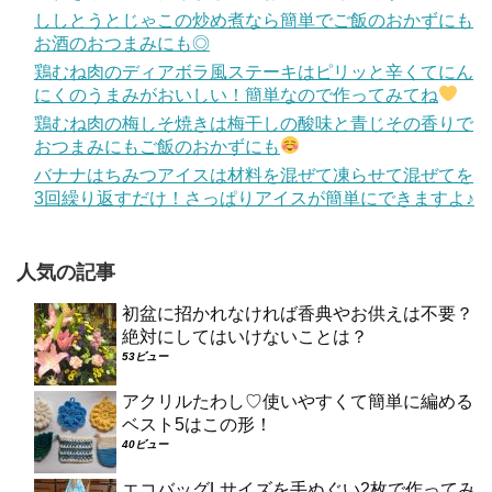
ししとうとじゃこの炒め煮なら簡単でご飯のおかずにも
お酒のおつまみにも◎
鶏むね肉のディアボラ風ステーキはピリッと辛くてにん
にくのうまみがおいしい！簡単なので作ってみてね
鶏むね肉の梅しそ焼きは梅干しの酸味と青じその香りで
おつまみにもご飯のおかずにも
バナナはちみつアイスは材料を混ぜて凍らせて混ぜてを
3回繰り返すだけ！さっぱりアイスが簡単にできますよ♪
人気の記事
初盆に招かれなければ香典やお供えは不要？
絶対にしてはいけないことは？
53ビュー
アクリルたわし♡使いやすくて簡単に編める
ベスト5はこの形！
40ビュー
エコバッグLサイズを手ぬぐい2枚で作ってみ