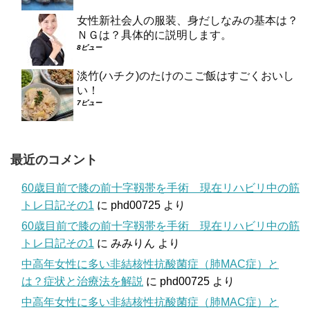
女性新社会人の服装、身だしなみの基本は？
ＮＧは？具体的に説明します。
8ビュー
淡竹(ハチク)のたけのこご飯はすごくおいし
い！
7ビュー
最近のコメント
60歳目前で膝の前十字靱帯を手術 現在リハビリ中の筋
トレ日記その1
に
phd00725
より
60歳目前で膝の前十字靱帯を手術 現在リハビリ中の筋
トレ日記その1
に
みみりん
より
中高年女性に多い非結核性抗酸菌症（肺MAC症）と
は？症状と治療法を解説
に
phd00725
より
中高年女性に多い非結核性抗酸菌症（肺MAC症）と