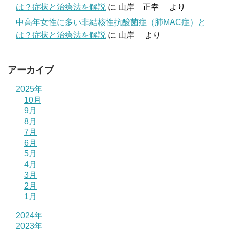
は？症状と治療法を解説
に
山岸 正幸
より
中高年女性に多い非結核性抗酸菌症（肺MAC症）と
は？症状と治療法を解説
に
山岸
より
アーカイブ
2025年
10月
9月
8月
7月
6月
5月
4月
3月
2月
1月
2024年
2023年