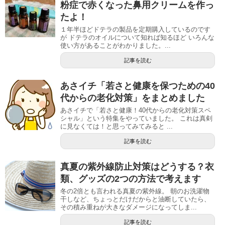
粉症で赤くなった鼻用クリームを作っ
たよ！
１年半ほどドテラの製品を定期購入しているのです
が ドテラのオイルについて知れば知るほど いろんな
使い方があることがわかりました。...
記事を読む
あさイチ「若さと健康を保つための40
代からの老化対策」をまとめました
あさイチで「若さと健康！40代からの老化対策スペ
シャル」という特集をやっていました。 これは真剣
に見なくては！と思ってみてみると ...
記事を読む
真夏の紫外線防止対策はどうする？衣
類、グッズの2つの方法で考えます
冬の2倍とも言われる真夏の紫外線。 朝のお洗濯物
干しなど、ちょっとだけだからと油断していたら、
その積み重ねが大きなダメージになってしま...
記事を読む