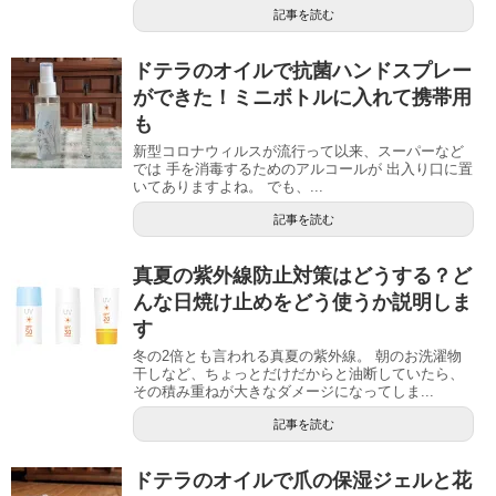
記事を読む
ドテラのオイルで抗菌ハンドスプレー
ができた！ミニボトルに入れて携帯用
も
新型コロナウィルスが流行って以来、スーパーなど
では 手を消毒するためのアルコールが 出入り口に置
いてありますよね。 でも、...
記事を読む
真夏の紫外線防止対策はどうする？ど
んな日焼け止めをどう使うか説明しま
す
冬の2倍とも言われる真夏の紫外線。 朝のお洗濯物
干しなど、ちょっとだけだからと油断していたら、
その積み重ねが大きなダメージになってしま...
記事を読む
ドテラのオイルで爪の保湿ジェルと花