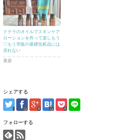
ウ
で
開
き
ま
す
)
ドテラのオイルでスキンケア
ローションを作って楽しもう
♡もう市販の基礎化粧品には
戻れない
美容
シェアする
0
0
フォローする