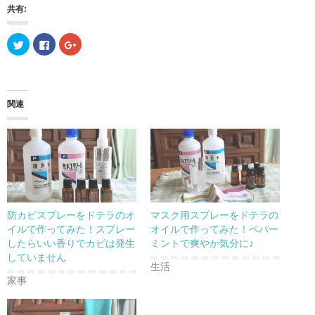
共有:
ク
F
ク
リ
a
リ
ッ
c
ッ
ク
e
ク
し
b
し
て
o
て
T
o
G
w
k
o
関連
i
で
o
t
共
g
t
有
l
e
す
e
r
る
+
で
に
で
共
は
共
有
ク
有
(
リ
(
新
ッ
新
し
ク
し
い
し
い
ウ
て
ウ
防カビスプレーをドテラのオ
マスク用スプレーをドテラの
ィ
く
ィ
ン
だ
ン
イルで作ってみた！スプレー
オイルで作ってみた！ペパー
ド
さ
ド
したらいい香りでカビは発生
ミントで爽やか気分に♪
ウ
い
ウ
で
(
で
していません
開
新
開
生活
き
し
き
ま
い
ま
家事
す
ウ
す
)
ィ
)
ン
ド