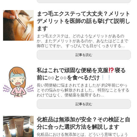
まつ毛エクステって大丈夫？メリット
デメリットを医師の話も挙げて説明し
ます
まつ毛エクステは、どのようなメリットがあるの
か、またデメリットがあるのか、あなたはどこまで
御存じですか。 すっぴんでも目がくっきりする...
記事を読む
私はこれで頑固な便秘を克服
寝る
前に○○と○○を食べるだけ
長い間便秘に悩まされてきましたが 約2年前にやっ
とその悩みから解放されました。 特別なことをする
わけではなく、便秘薬を服用するわ...
記事を読む
化粧品は無添加が安全？その検証と自
分に合った選択方法を解説します
化粧品における無添加とは、どういう意味でしょう