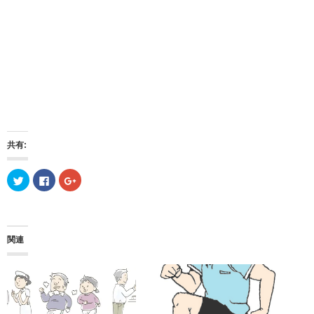
共有:
ク
F
ク
リ
a
リ
ッ
c
ッ
ク
e
ク
し
b
し
て
o
て
T
o
G
w
k
o
関連
i
で
o
t
共
g
t
有
l
e
す
e
r
る
+
で
に
で
共
は
共
有
ク
有
(
リ
(