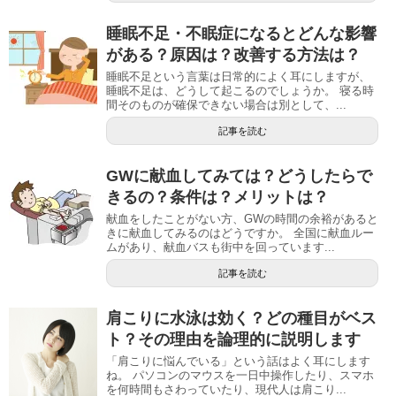
睡眠不足・不眠症になるとどんな影響
がある？原因は？改善する方法は？
睡眠不足という言葉は日常的によく耳にしますが、
睡眠不足は、どうして起こるのでしょうか。 寝る時
間そのものが確保できない場合は別として、...
記事を読む
GWに献血してみては？どうしたらで
きるの？条件は？メリットは？
献血をしたことがない方、GWの時間の余裕があると
きに献血してみるのはどうですか。 全国に献血ルー
ムがあり、献血バスも街中を回っています...
記事を読む
肩こりに水泳は効く？どの種目がベス
ト？その理由を論理的に説明します
「肩こりに悩んでいる」という話はよく耳にします
ね。 パソコンのマウスを一日中操作したり、スマホ
を何時間もさわっていたり、現代人は肩こり...