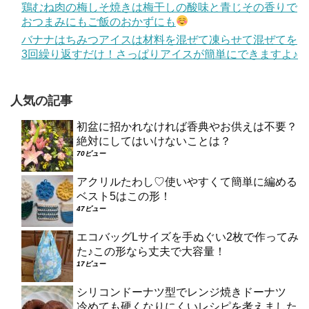
鶏むね肉の梅しそ焼きは梅干しの酸味と青じその香りで
おつまみにもご飯のおかずにも
バナナはちみつアイスは材料を混ぜて凍らせて混ぜてを
3回繰り返すだけ！さっぱりアイスが簡単にできますよ♪
人気の記事
初盆に招かれなければ香典やお供えは不要？
絶対にしてはいけないことは？
70ビュー
アクリルたわし♡使いやすくて簡単に編める
ベスト5はこの形！
47ビュー
エコバッグLサイズを手ぬぐい2枚で作ってみ
た♪この形なら丈夫で大容量！
17ビュー
シリコンドーナツ型でレンジ焼きドーナツ
冷めても硬くなりにくいレシピを考えました