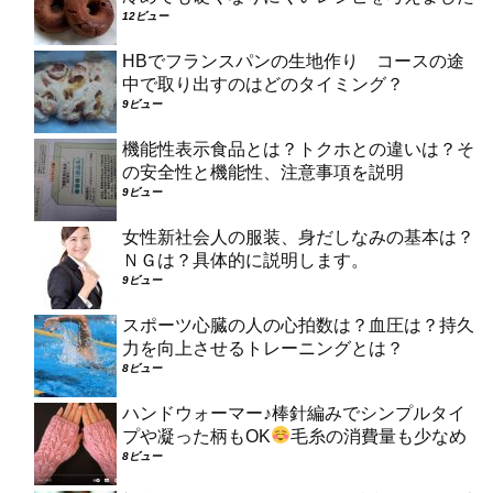
12ビュー
HBでフランスパンの生地作り コースの途
中で取り出すのはどのタイミング？
9ビュー
機能性表示食品とは？トクホとの違いは？そ
の安全性と機能性、注意事項を説明
9ビュー
女性新社会人の服装、身だしなみの基本は？
ＮＧは？具体的に説明します。
9ビュー
スポーツ心臓の人の心拍数は？血圧は？持久
力を向上させるトレーニングとは？
8ビュー
ハンドウォーマー♪棒針編みでシンプルタイ
プや凝った柄もOK
毛糸の消費量も少なめ
8ビュー