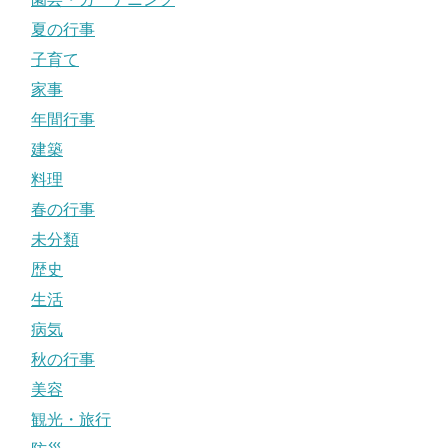
夏の行事
子育て
家事
年間行事
建築
料理
春の行事
未分類
歴史
生活
病気
秋の行事
美容
観光・旅行