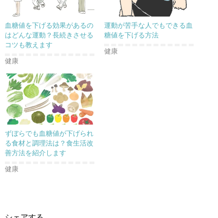
新
ッ
新
し
ク
し
い
し
い
ウ
て
ウ
血糖値を下げる効果があるの
運動が苦手な人でもできる血
ィ
く
ィ
ン
だ
ン
はどんな運動？長続きさせる
糖値を下げる方法
ド
さ
ド
コツも教えます
ウ
い
ウ
で
(
で
健康
開
新
開
健康
き
し
き
ま
い
ま
す
ウ
す
)
ィ
)
ン
ド
ウ
で
開
き
ま
す
)
ずぼらでも血糖値が下げられ
る食材と調理法は？食生活改
善方法を紹介します
健康
シェアする