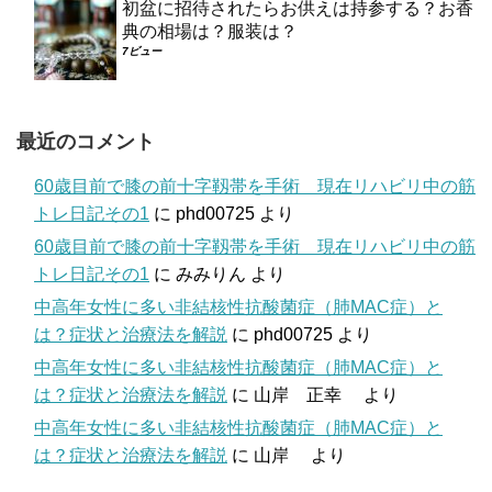
初盆に招待されたらお供えは持参する？お香
典の相場は？服装は？
7ビュー
最近のコメント
60歳目前で膝の前十字靱帯を手術 現在リハビリ中の筋
トレ日記その1
に
phd00725
より
60歳目前で膝の前十字靱帯を手術 現在リハビリ中の筋
トレ日記その1
に
みみりん
より
中高年女性に多い非結核性抗酸菌症（肺MAC症）と
は？症状と治療法を解説
に
phd00725
より
中高年女性に多い非結核性抗酸菌症（肺MAC症）と
は？症状と治療法を解説
に
山岸 正幸
より
中高年女性に多い非結核性抗酸菌症（肺MAC症）と
は？症状と治療法を解説
に
山岸
より