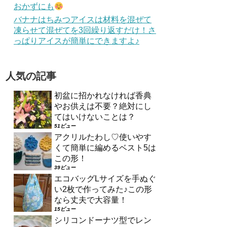
おかずにも
バナナはちみつアイスは材料を混ぜて
凍らせて混ぜてを3回繰り返すだけ！さ
っぱりアイスが簡単にできますよ♪
人気の記事
初盆に招かれなければ香典
やお供えは不要？絶対にし
てはいけないことは？
51ビュー
アクリルたわし♡使いやす
くて簡単に編めるベスト5は
この形！
39ビュー
エコバッグLサイズを手ぬぐ
い2枚で作ってみた♪この形
なら丈夫で大容量！
15ビュー
シリコンドーナツ型でレン