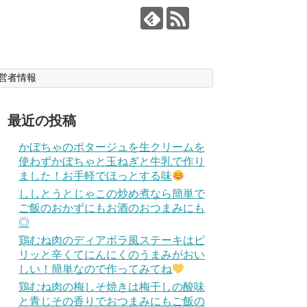
営者情報
最近の投稿
かぼちゃのポタージュを生クリームを
使わずかぼちゃと玉ねぎと牛乳で作り
ました！お手軽でほっとする味
ししとうとじゃこの炒め煮なら簡単で
ご飯のおかずにもお酒のおつまみにも
◎
鶏むね肉のディアボラ風ステーキはピ
リッと辛くてにんにくのうまみがおい
しい！簡単なので作ってみてね
鶏むね肉の梅しそ焼きは梅干しの酸味
と青じその香りでおつまみにもご飯の