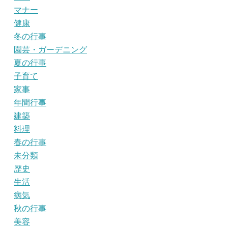
マナー
健康
冬の行事
園芸・ガーデニング
夏の行事
子育て
家事
年間行事
建築
料理
春の行事
未分類
歴史
生活
病気
秋の行事
美容