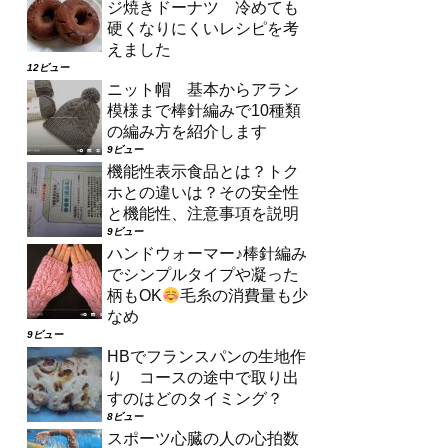
ジ焼きドーナツ 冷めても
硬くなりにくいレシピを考
えました
12ビュー
ニット帽 基本からアラン
模様まで棒針編みで10種類
の編み方を紹介します
9ビュー
機能性表示食品とは？トク
ホとの違いは？その安全性
と機能性、注意事項を説明
9ビュー
ハンドウォーマー♪棒針編み
でシンプルタイプや凝った
柄もOK
毛糸の消費量も少
なめ
9ビュー
HBでフランスパンの生地作
り コースの途中で取り出
すのはどのタイミング？
8ビュー
スポーツ心臓の人の心拍数