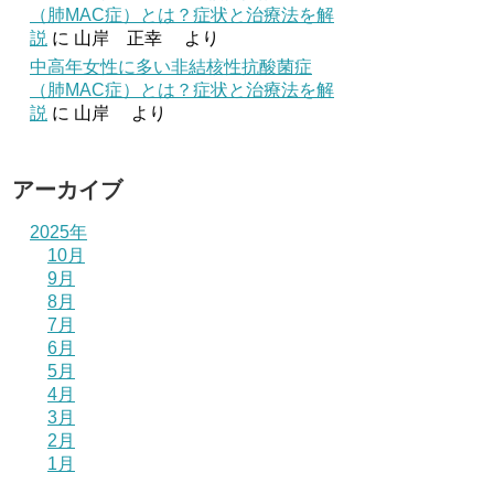
（肺MAC症）とは？症状と治療法を解
説
に
山岸 正幸
より
中高年女性に多い非結核性抗酸菌症
（肺MAC症）とは？症状と治療法を解
説
に
山岸
より
アーカイブ
2025年
10月
9月
8月
7月
6月
5月
4月
3月
2月
1月