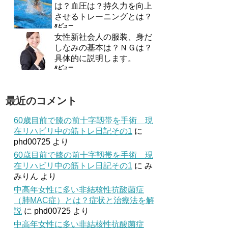
は？血圧は？持久力を向上
させるトレーニングとは？
8ビュー
女性新社会人の服装、身だ
しなみの基本は？ＮＧは？
具体的に説明します。
8ビュー
最近のコメント
60歳目前で膝の前十字靱帯を手術 現
在リハビリ中の筋トレ日記その1
に
phd00725
より
60歳目前で膝の前十字靱帯を手術 現
在リハビリ中の筋トレ日記その1
に
み
みりん
より
中高年女性に多い非結核性抗酸菌症
（肺MAC症）とは？症状と治療法を解
説
に
phd00725
より
中高年女性に多い非結核性抗酸菌症