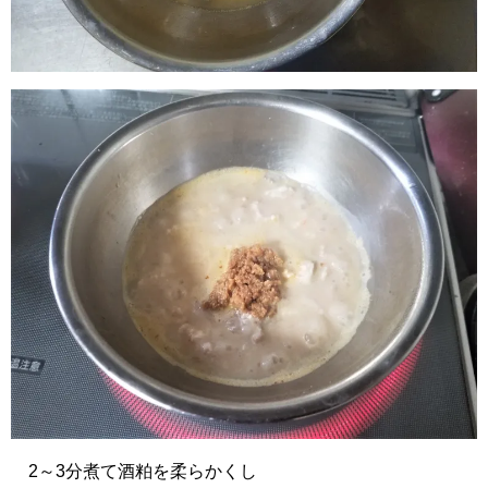
2～3分煮て酒粕を柔らかくし