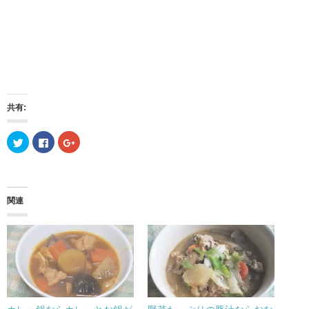
共有:
ク
F
ク
リ
a
リ
ッ
c
ッ
ク
e
ク
し
b
し
て
o
て
T
o
G
w
k
o
関連
i
で
o
t
共
g
t
有
l
e
す
e
r
る
+
で
に
で
共
は
共
有
ク
有
(
リ
(
新
ッ
新
し
ク
し
い
し
い
ウ
て
ウ