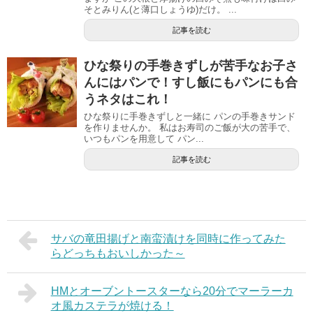
そとみりん(と薄口しょうゆ)だけ。 ...
記事を読む
ひな祭りの手巻きずしが苦手なお子さ
んにはパンで！すし飯にもパンにも合
うネタはこれ！
ひな祭りに手巻きずしと一緒に パンの手巻きサンド
を作りませんか。 私はお寿司のご飯が大の苦手で、
いつもパンを用意して パン...
記事を読む
サバの竜田揚げと南蛮漬けを同時に作ってみた
らどっちもおいしかった～
HMとオーブントースターなら20分でマーラーカ
オ風カステラが焼ける！