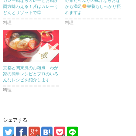
カレー鍋ならカレーとお鍋が
野菜たっぷりの豚汁ならおな
ィ
く
ィ
ン
だ
ン
両方味わえる！〆はカレーう
かも満足
栄養もしっかり摂
ド
さ
ド
どんとリゾットで◎
れますよ
ウ
い
ウ
で
(
で
開
新
開
料理
料理
き
し
き
ま
い
ま
す
ウ
す
)
ィ
)
ン
ド
ウ
で
開
き
ま
す
)
京都と関東風のお雑煮 わが
家の簡単レシピとプロのいろ
んなレシピを紹介します
料理
シェアする