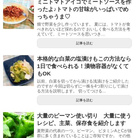
ミニトマトアイコでミートソースを作
ったよ♪トマトの甘味がいっぱいでめ
っちゃうま♡
畑で野菜を少し作っています。 夏には、トマトが食
べきれないほど採れるので おいしく食べる方法を考
えていて、ミートソースを思いつき...
記事を読む
本格的な白菜の塩漬けもこの方法なら
1日で食べられる！漬物容器がなくて
もOK
以前、白菜を切ってから漬ける浅漬けをご紹介した
のですが 今回は切らずに一株を4つ割りにして漬け
る方法を説明します。 切ってつける...
記事を読む
大量のピーマン使い切り 大量に使う
レシピ、主菜、保存食を紹介します
夏野菜の代表の一つ、ピーマン。 ビタミンAとCが抜
群に多く含まれていることはご存知ですか。 その他