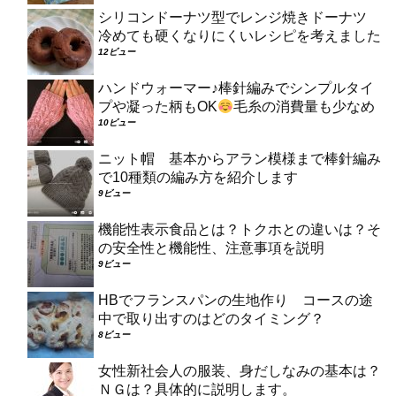
シリコンドーナツ型でレンジ焼きドーナツ
冷めても硬くなりにくいレシピを考えました
12ビュー
ハンドウォーマー♪棒針編みでシンプルタイ
プや凝った柄もOK
毛糸の消費量も少なめ
10ビュー
ニット帽 基本からアラン模様まで棒針編み
で10種類の編み方を紹介します
9ビュー
機能性表示食品とは？トクホとの違いは？そ
の安全性と機能性、注意事項を説明
9ビュー
HBでフランスパンの生地作り コースの途
中で取り出すのはどのタイミング？
8ビュー
女性新社会人の服装、身だしなみの基本は？
ＮＧは？具体的に説明します。