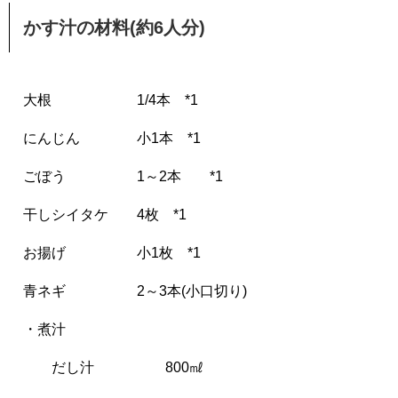
かす汁の材料(約6人分)
大根 1/4本 *1
にんじん 小1本 *1
ごぼう 1～2本 *1
干しシイタケ 4枚 *1
お揚げ 小1枚 *1
青ネギ 2～3本(小口切り)
・煮汁
だし汁 800㎖