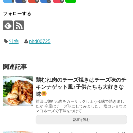
0
0
フォローする
汁物
phd00725
関連記事
鶏むね肉のチーズ焼きはチーズ味のチ
キンナゲット風♪子供たちも大好きな
味
前回は鶏むね肉をガーリックしょうゆ味で焼きまし
たが 今度はチーズ味にしてみました。 塩コショウと
マヨネーズで下味をつけて ...
記事を読む