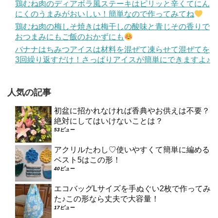
鶏むね肉のディアボラ風ステーキはピリッと辛くてにん
にくのうまみがおいしい！簡単なので作ってみてね
鶏むね肉の梅しそ焼きは梅干しの酸味と青じその香りで
おつまみにもご飯のおかずにも
バナナはちみつアイスは材料を混ぜて凍らせて混ぜてを
3回繰り返すだけ！さっぱりアイスが簡単にできますよ♪
人気の記事
初盆に招かれなければ香典やお供えは不要？
絶対にしてはいけないことは？
53ビュー
アクリルたわし♡使いやすくて簡単に編める
ベスト5はこの形！
40ビュー
エコバッグLサイズを手ぬぐい2枚で作ってみ
た♪この形なら丈夫で大容量！
17ビュー