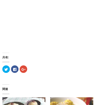
共有:
ク
F
ク
リ
a
リ
ッ
c
ッ
ク
e
ク
し
b
し
て
o
て
T
o
G
w
k
o
関連
i
で
o
t
共
g
t
有
l
e
す
e
r
る
+
で
に
で