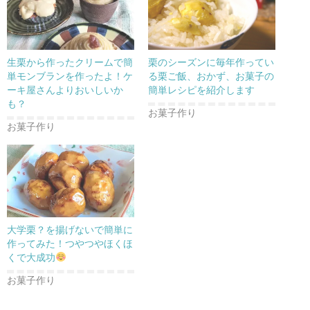
共
は
共
有
ク
有
(
リ
(
新
ッ
新
し
ク
し
い
し
い
ウ
て
ウ
生栗から作ったクリームで簡
栗のシーズンに毎年作ってい
ィ
く
ィ
ン
だ
ン
単モンブランを作ったよ！ケ
る栗ご飯、おかず、お菓子の
ド
さ
ド
ーキ屋さんよりおいしいか
簡単レシピを紹介します
ウ
い
ウ
で
(
で
も？
開
新
開
お菓子作り
き
し
き
ま
い
ま
お菓子作り
す
ウ
す
)
ィ
)
ン
ド
ウ
で
開
き
ま
す
)
大学栗？を揚げないで簡単に
作ってみた！つやつやほくほ
くで大成功
お菓子作り