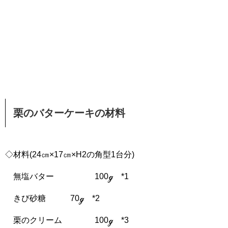
栗のバターケーキの材料
◇材料(24㎝×17㎝×H2の角型1台分)
無塩バター 100ℊ *1
きび砂糖 70ℊ *2
栗のクリーム 100ℊ *3