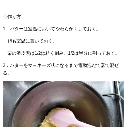
◇作り方
1．バターは室温においてやわらかくしておく。
卵も室温に置いておく。
栗の渋皮煮は1/2は粗く刻み、1/2は半分に割っておく。
2．バターをマヨネーズ状になるまで電動泡だて器で混ぜ
る。