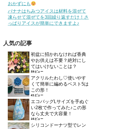
おかずにも
バナナはちみつアイスは材料を混ぜて
凍らせて混ぜてを3回繰り返すだけ！さ
っぱりアイスが簡単にできますよ♪
人気の記事
初盆に招かれなければ香典
やお供えは不要？絶対にし
てはいけないことは？
59ビュー
アクリルたわし♡使いやす
くて簡単に編めるベスト5は
この形！
41ビュー
エコバッグLサイズを手ぬぐ
い2枚で作ってみた♪この形
なら丈夫で大容量！
16ビュー
シリコンドーナツ型でレン