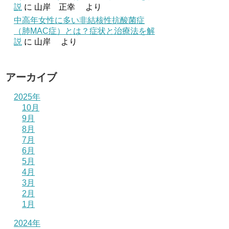
説
に
山岸 正幸
より
中高年女性に多い非結核性抗酸菌症
（肺MAC症）とは？症状と治療法を解
説
に
山岸
より
アーカイブ
2025年
10月
9月
8月
7月
6月
5月
4月
3月
2月
1月
2024年