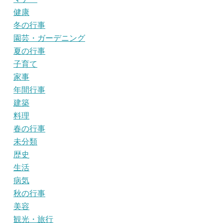
健康
冬の行事
園芸・ガーデニング
夏の行事
子育て
家事
年間行事
建築
料理
春の行事
未分類
歴史
生活
病気
秋の行事
美容
観光・旅行