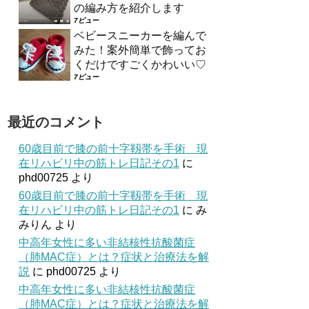
の編み方を紹介します
7ビュー
ベビースニーカーを編んで
みた！案外簡単で飾ってお
くだけですごくかわいい♡
7ビュー
最近のコメント
60歳目前で膝の前十字靱帯を手術 現
在リハビリ中の筋トレ日記その1
に
phd00725
より
60歳目前で膝の前十字靱帯を手術 現
在リハビリ中の筋トレ日記その1
に
み
みりん
より
中高年女性に多い非結核性抗酸菌症
（肺MAC症）とは？症状と治療法を解
説
に
phd00725
より
中高年女性に多い非結核性抗酸菌症
（肺MAC症）とは？症状と治療法を解