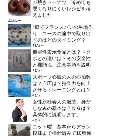
ジ焼きドーナツ 冷めても
硬くなりにくいレシピを考
えました
11ビュー
HBでフランスパンの生地作
り コースの途中で取り出
すのはどのタイミング？
9ビュー
機能性表示食品とは？トク
ホとの違いは？その安全性
と機能性、注意事項を説明
9ビュー
スポーツ心臓の人の心拍数
は？血圧は？持久力を向上
させるトレーニングとは？
8ビュー
女性新社会人の服装、身だ
しなみの基本は？ＮＧは？
具体的に説明します。
8ビュー
ニット帽 基本からアラン
模様まで棒針編みで10種類