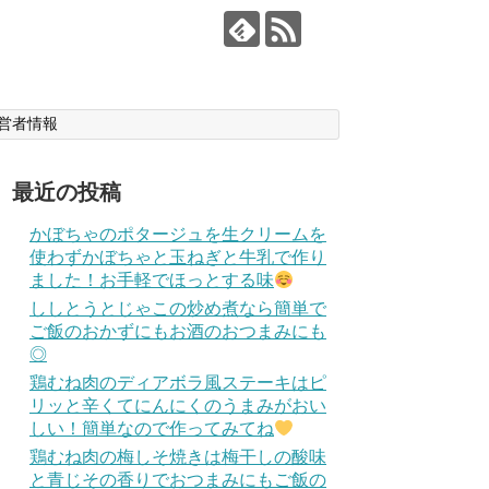
営者情報
最近の投稿
かぼちゃのポタージュを生クリームを
使わずかぼちゃと玉ねぎと牛乳で作り
ました！お手軽でほっとする味
ししとうとじゃこの炒め煮なら簡単で
ご飯のおかずにもお酒のおつまみにも
◎
鶏むね肉のディアボラ風ステーキはピ
リッと辛くてにんにくのうまみがおい
しい！簡単なので作ってみてね
鶏むね肉の梅しそ焼きは梅干しの酸味
と青じその香りでおつまみにもご飯の