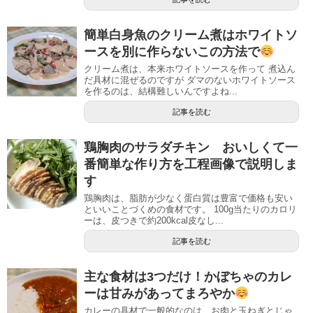
簡単白身魚のクリーム煮はホワイトソ
ースを別に作らないこの方法で
クリーム煮は、本来ホワイトソースを作って 煮込ん
だ具材に混ぜるのですが ダマのないホワイトソース
を作るのは、結構難しいんですよね...
記事を読む
鶏胸肉のサラダチキン おいしくて一
番簡単な作り方を工程画像で説明しま
す
鶏胸肉は、脂肪が少なく蛋白質は豊富で価格も安い
といいことづくめの食材です。 100g当たりのカロリ
ーは、皮つきで約200kcal皮なし...
記事を読む
主な食材は3つだけ！かぼちゃのカレ
ーは甘みがあってまろやか
カレーの具材で一般的なのは、お肉と玉ねぎとじゃ