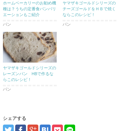
ウ
て
ウ
ホームベーカリーのお勧め機
ヤマザキゴールドシリーズの
ィ
く
ィ
ン
だ
ン
種は？うちの定番食パンバリ
チーズゴールドをＨＢで焼く
ド
さ
ド
エーションもご紹介
ならこのレシピ！
ウ
い
ウ
で
(
で
開
新
開
パン
パン
き
し
き
ま
い
ま
す
ウ
す
)
ィ
)
ン
ド
ウ
で
開
き
ま
す
)
ヤマザキゴールドシリーズの
レーズンパン HBで作るな
らこのレシピ！
パン
シェアする