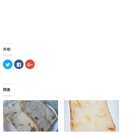
共有:
ク
F
ク
リ
a
リ
ッ
c
ッ
ク
e
ク
し
b
し
て
o
て
T
o
G
w
k
o
関連
i
で
o
t
共
g
t
有
l
e
す
e
r
る
+
で
に
で
共
は
共
有
ク
有
(
リ
(
新
ッ
新
し
ク
し
い
し
い