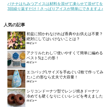
バナナはちみつアイスは材料を混ぜて凍らせて混ぜてを
3回繰り返すだけ！さっぱりアイスが簡単にできますよ♪
人気の記事
初盆に招かれなければ香典やお供えは不要？
絶対にしてはいけないことは？
59ビュー
アクリルたわし♡使いやすくて簡単に編める
ベスト5はこの形！
41ビュー
エコバッグLサイズを手ぬぐい2枚で作ってみ
た♪この形なら丈夫で大容量！
16ビュー
シリコンドーナツ型でレンジ焼きドーナツ
冷めても硬くなりにくいレシピを考えました
11ビュー