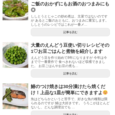
ご飯のおかずにもお酒のおつまみにも
◎
ししとうとじゃこの炒め煮は、主菜ではないのです
が あるとご飯のおともに、おつまみに重宝します。
ししとうのレシピではこれが一番メ...
記事を読む
大量のえんどう豆使い切りレシピその
1♡お豆ごはんと煮物を紹介します
えんどう豆を作り始めて8年になりますが 今年は今
までで一番豊作で 食べきれないほど収穫できまし
た。 お豆ごはんやお豆の煮も...
記事を読む
鰆のつけ焼きは30分漬けたら焼くだ
け！上品な1皿が簡単にできますよ
魚はどちらかというと苦手で、好きな魚の種類は限
られるのですが 鰆は大好きです。 うろこがほとんど
ないし、どんな調理法でも ...
記事を読む